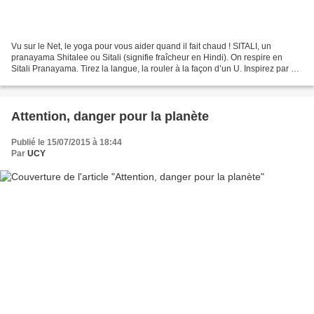
Vu sur le Net, le yoga pour vous aider quand il fait chaud ! SITALI, un
pranayama Shitalee ou Sitali (signifie fraîcheur en Hindi). On respire en
Sitali Pranayama. Tirez la langue, la rouler à la façon d’un U. Inspirez par ce
rouleau calmement, puis expirez...
Attention, danger pour la planète
Publié le 15/07/2015 à 18:44
Par
UCY