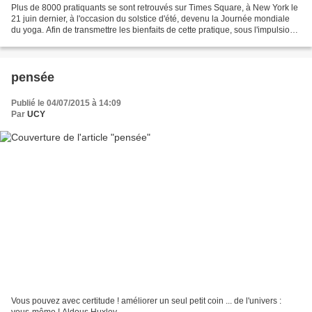
Plus de 8000 pratiquants se sont retrouvés sur Times Square, à New York le
21 juin dernier, à l'occasion du solstice d'été, devenu la Journée mondiale
du yoga. Afin de transmettre les bienfaits de cette pratique, sous l'impulsion
de l'ONU, 177 nations...
pensée
Publié le 04/07/2015 à 14:09
Par
UCY
Vous pouvez avec certitude ! améliorer un seul petit coin ... de l'univers :
vous-même ! Aldous Huxley