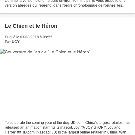
Comme la version d'origine dure environ 40 minutes, je vous propose une
version abrégée qui reprend, dans l'ordre chronologique de l'œuvre, les
mélodies les plus frappantes, les plus...
Le Chien et le Héron
Publié le 01/08/2018 à 09:55
Par
UCY
To celebrate the coming year of the dog, JD.com, China's largest retailer, has
released an animation starring its mascot, Joy: "A JOY STORY: Joy and
Heron" ## JD.com (Nasdaq: JD) is the largest online retailer in China. With