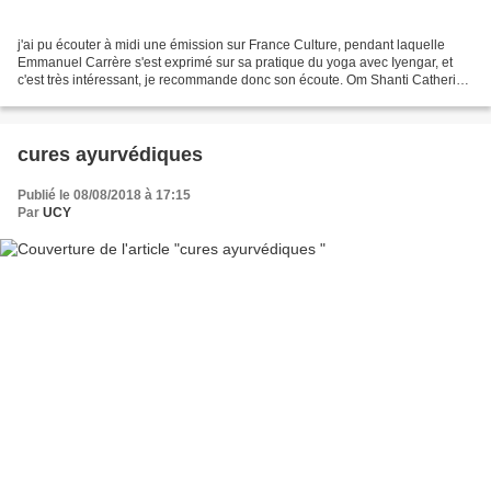
j'ai pu écouter à midi une émission sur France Culture, pendant laquelle
Emmanuel Carrère s'est exprimé sur sa pratique du yoga avec Iyengar, et
c'est très intéressant, je recommande donc son écoute. Om Shanti Catherine
Cuney par Nathalie Azoulai : Emmanuel...
cures ayurvédiques
Publié le 08/08/2018 à 17:15
Par
UCY