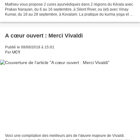
Mathieu vous propose 2 cures ayurvédiques dans 2 régions du Kérala avec
Prakas Narayan, du 6 au 16 septembre, à Silent River, ou (et) avec Vinay
Kumar, du 18 au 28 septembre, à Kovalam. La pratique du kurma yoga et du
yoga nidra renforce les effets de...
A cœur ouvert : Merci Vivaldi
Publié le 08/08/2018 à 15:01
Par
UCY
Voici une compilation des meilleurs airs de l'œuvre majeure de Vivaldi.