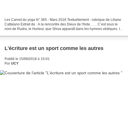
Les Carnet du yoga N° 365 - Mars 2018 Textuellement - rubrique de Liliane
Cattalano Extrait de : A la rencontre des Dieux de l'Inde... … C’est sous le
nom de Rudra, le Hurleur, que Shiva apparaît dans les hymnes védiques. Il
est associé au feu, Agni,...
L'écriture est un sport comme les autres
Publié le 15/08/2018 à 15:01
Par
UCY