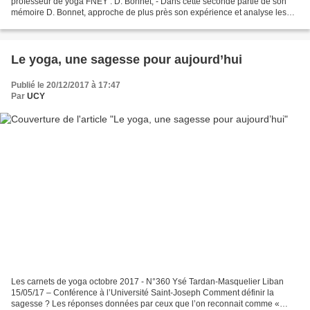
professeur de yoga FNEY : D. Bonnet, - Dans cette seconde partie de son
mémoire D. Bonnet, approche de plus près son expérience et analyse les
conséquences de la pratique du yoga pour...
Le yoga, une sagesse pour aujourd’hui
Publié le 20/12/2017 à 17:47
Par
UCY
Les carnets de yoga octobre 2017 - N°360 Ysé Tardan-Masquelier Liban
15/05/17 – Conférence à l’Université Saint-Joseph Comment définir la
sagesse ? Les réponses données par ceux que l’on reconnait comme «