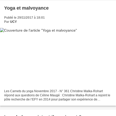
Yoga et malvoyance
Publié le 29/11/2017 à 18:01
Par
UCY
Les Carnets du yoga Novembre 2017 - N° 361 Christine Malka-Rohart
répond aux questions de Céline Maugé : Christine Malka-Rohart a rejoint le
pôle recherche de l’EFY en 2014 pour partager son expérience de
professeur de yoga enseignant à des personnes...