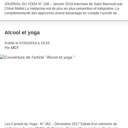
JOURNAL DU YOGA N° 190 – Janvier 2018 Interview de Sabri Manoubi par
Chloé Mallet La médecine est de plus en plus préventive et intégrative. La
complémentarité des approches prend davantage en compte l’unicité de
chaque individu comme en yogathérapie....
Alcool et yoga
Publié le 07/02/2018 à 19:55
Par
UCY
Les Carnets du Yoga - N° 362 – Décembre 2017 Extrait d'un mémoire de