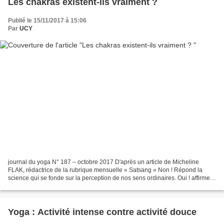
Les chakras existent-ils vraiment ?
Publié le 15/11/2017 à 15:06
Par
UCY
journal du yoga N° 187 – octobre 2017 D'après un article de Micheline
FLAK, rédactrice de la rubrique mensuelle « Satsang » Non ! Répond la
science qui se fonde sur la perception de nos sens ordinaires. Oui ! affirment
les voyants qui décrivent les chakras...
Yoga : Activité intense contre activité douce