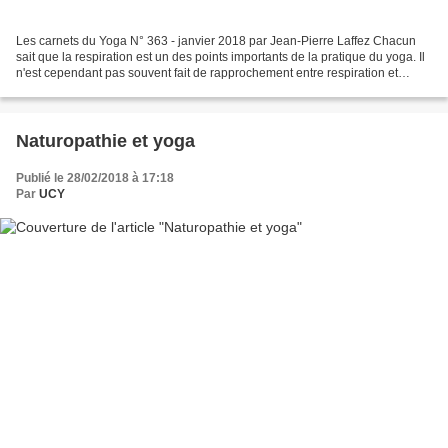
Les carnets du Yoga N° 363 - janvier 2018 par Jean-Pierre Laffez Chacun
sait que la respiration est un des points importants de la pratique du yoga. Il
n'est cependant pas souvent fait de rapprochement entre respiration et
odorat, pourtant inséparables....
Naturopathie et yoga
Publié le 28/02/2018 à 17:18
Par
UCY