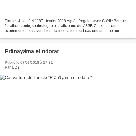
Plantes & santé N° 187 - février 2018 Agnès Rogelet, avec Gaëlle Bertruc,
florathérapeute, sophrologue et praticienne de MBSR Ceux qui l'ont
expérimentée le savent bien : la méditation n'est pas une pratique qui
consiste à s'asseoir en lotus pour se couper...
Prânâyâma et odorat
Publié le 07/03/2018 à 17:31
Par
UCY