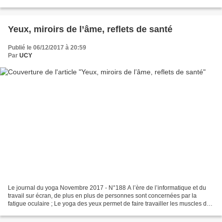
sages » partent toujours d’une même exigence :...
Yeux, miroirs de l’âme, reflets de santé
Publié le 06/12/2017 à 20:59
Par
UCY
Le journal du yoga Novembre 2017 - N°188 A l’ère de l’informatique et du
travail sur écran, de plus en plus de personnes sont concernées par la
fatigue oculaire ; Le yoga des yeux permet de faire travailler les muscles de
l’œil, de les relaxer et d’irriguer...