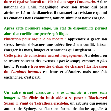
dure et épaisse fournit un élixir d'ancrage :
l'araucaria.
Arbre
national du Chili, magnifique avec son tronc qui peut
atteindre 1,5 m de diamètre, il transmet sa résistance quand
les émotions nous chahutent, tout en stimulant notre énergie.
Après cette première étape, un état de disponibilité permet
alors d'accueillir une pensée spécifique :
l'intention pour laquelle on médite :
apprendre à gérer son
stress, besoin d'évacuer une colère liée à un conflit, laisser
émerger les mots, images et sensations qui surgissent…
Cette prise de conscience accroît l'engagement.
Au début, on
se trouve souvent des excuses :
pas le temps, remettre à plus
tard…
Prendre
t
rois gouttes d'élixir de charme ! La floraison
du
Carpinus betunus
est lente et aléatoire, mais une fois
enclenchée, c'est parti !
Un autre grand classique :
« je m'ennuie à rester sans
bouger
»
.
Un élixir du bush aide à se poser : Black-eyed
Suzan, il s'agit de Tetratheca ericifolia,
un arbuste qui pousse
autour de Sydney, sa fleur en forme de cloche appelle à