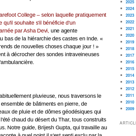
2025
2024
Barefoot College – selon laquelle pratiquement
2023
2022
qu'il souhaite s'il bénéficie d'un
2021
arnée par Asha Devi,
une agente
2020
 bas de la hiérarchie des castes en Inde. «
2019
rends de nouvelles choses chaque jour ! »
2018
ment à décrocher des sondes intraveineuses
2017
2016
d'ambulancière.
2015
2014
2013
2012
2011
abituellement pluvieuse, nous traversons le
2010
ensemble de bâtiments en pierre, de
2009
 eaux de pluie et de dômes géodésiques qui
l'été chaud du désert du Thar, tous construits
ARTIC
s. Notre guide, Brijesh Gupta, qui travaille au
conte à quel point il s'est senti exclu par la