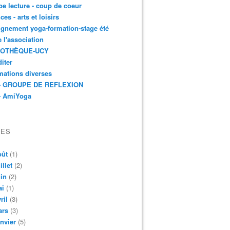
e lecture - coup de coeur
ces - arts et loisirs
gnement yoga-formation-stage été
e l'association
IOTHÈQUE-UCY
iter
mations diverses
- GROUPE DE REFLEXION
- AmiYoga
VES
oût
(1)
illet
(2)
in
(2)
ai
(1)
ril
(3)
ars
(3)
nvier
(5)