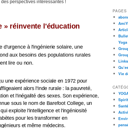
des perspectives intéressantes !
PAGES
abon
AmiYo
 » réinvente l'éducation
Artic
Bulle
Yoga
 d'urgence à l'ingénierie solaire, une
Group
pond aux besoins des populations rurales
Group
Links
ent lire ou non.
Qu’es
Vie d
çu une expérience sociale en 1972 pour
CATÉG
ligeaient alors l'Inde rurale : la pauvreté,
YOG
tion et l'inégalité des sexes. Son expérience,
Spiri
onnue sous le nom de Barefoot College, un
Santé
i exploite l'intelligence et l'ingéniosité
Activ
habètes pour les transformer en
Envi
pens
s, ingénieurs et même médecins.