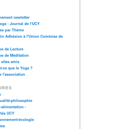
nement newletter
ga - Journal de l'UCY
les par Thème
tin Adhésion à l'Union Comtoise de
e de Lecture
e de Méditation
 sites amis
t-ce que le Yoga ?
e l'association
ORIES
A
tualité-philosophie
-alimentation -
ités UCY
ronnement-écologie
ées