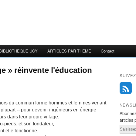
BIBLIOTHEQUE UCY
ARTICLES PAR THEME
Contact
e » réinvente l'éducation
SUIVEZ
e hors du commun forme hommes et femmes venant
NEWSL
la plupart -- pour devenir ingénieurs en énergie
Abonnez
eurs dans leur propre village.
articles 
nu-pieds, et son fondateur,
Email
 elle fonctionne.