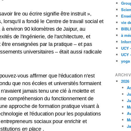
Group
Scien
oir lire ou écrire signifie être instruit »,
Ensei
 lorsqu'il a fondé le Centre de travail social et
vie d
à environ 90 kilomètres de Jaipur, au
BIBL
à méd
ités de l'ingénierie, de l'architecture, et
Infor
être enseignées par la pratique – et pas
UCY 
sements universitaires – était aussi radicale
UCY 
yoga
ARCHI
ouvez-vous affirmer que l'éducation n'est
2026
pondu que nos écoles et universités formaient
A
n'avaient jamais tenu une clé à molette et
Ju
cune compréhension du fonctionnement de
Ju
 une approche de formation pratique visant à
M
Av
echnologie et l'éducation pour les populations
M
 entrepreneurs sociaux pour enrichir et
Ja
stitutions
en place
.