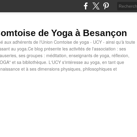
omtoise de Yoga à Besançon
né aux adhérents de l'Union Comtoise de yoga - UCY - ainsi qu'à toute
ssant au yoga.Ce blog présente les activités de l'association : ses
causeries, ses groupes : méditation, enseignants de yoga, réflexion,
OGA" et sa bibliothèque. L'UCY s'intéresse au yoga, en tant que
naissance et à ses dimensions physiques, philosophiques et