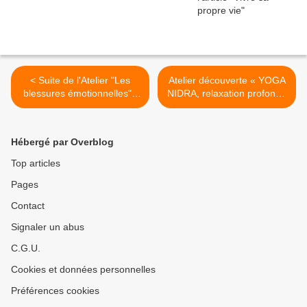
< Suite de l'Atelier "Les
Atelier découverte « YOGA
blessures émotionnelles" :
NIDRA, relaxation profonde
les reconnaître et les
» >
apaiser »
Hébergé par Overblog
Top articles
Pages
Contact
Signaler un abus
C.G.U.
Cookies et données personnelles
Préférences cookies