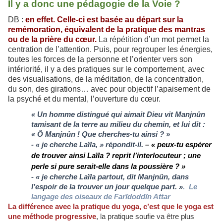
Il y a donc une pédagogie de la Voie ?
DB :
en effet. Celle-ci est basée au départ sur la
remémoration, équivalent de la pratique des mantras
ou de la prière du cœur.
La répétition d’un mot permet la
centration de l’attention. Puis, pour regrouper les énergies,
toutes les forces de la personne et l’orienter vers son
intériorité, il y a des pratiques sur le comportement, avec
des visualisations, de la méditation, de la concentration,
du son, des girations… avec pour objectif l’apaisement de
la psyché et du mental, l’ouverture du cœur.
« Un homme distingué qui aimait Dieu vit Manjnûn
tamisant de la terre au milieu du chemin, et lui dit :
« Ô Manjnûn ! Que cherches-tu ainsi ? »
- « je cherche Laïla, » répondit-il.
–
«
peux
-
tu espérer
de trouver ainsi Laï
la
?
reprit l
’
interloc
uteur
;
une
perle si pure serai
t-
elle dans la poussière
?
»
- « je cherche Laïla partout, dit Manjnün, dans
l’espoir de la trouver un jour quelque part. »
.
Le
langage des oiseaux de Farîdoddîn Attar
La différence avec la pratique du yoga, c’est que le yoga est
une méthode progressive
, la pratique soufie va être plus