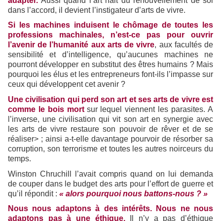
adapter.
Aussi quand l’art nait du renouvellement de soi
dans l’accord, il devient l’instigateur d’arts de vivre.
Si les machines induisent le chômage de toutes les
professions machinales, n’est-ce pas pour ouvrir
l’avenir de l’humanité aux arts de vivre
, aux facultés de
sensibilité et d’intelligence, qu’aucunes machines ne
pourront développer en substitut des êtres humains ? Mais
pourquoi les élus et les entrepreneurs font-ils l’impasse sur
ceux qui développent cet avenir ?
Une civilisation qui perd son art et ses arts de vivre est
comme le bois mort
sur lequel viennent les parasites. A
l’inverse, une civilisation qui vit son art en synergie avec
les arts de vivre restaure son pouvoir de rêver et de se
réaliser> ; ainsi a-t-elle davantage pourvoir de résorber sa
corruption, son terrorisme et toutes les autres noirceurs du
temps.
Winston Chruchill l’avait compris quand on lui demanda
de couper dans le budget des arts pour l’effort de guerre et
qu’il répondit :
« alors pourquoi nous battons-nous ? »
Nous nous adaptons à des intérêts. Nous ne nous
adaptons pas à une éthique.
Il n’y a pas d’éthique