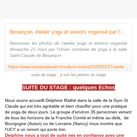
Besançon. Atelier yoga et seniors organisé par l'Union comtoise de yoga
Retrouvez les photos de l'atelier yoga et seniors organisé
dimanche 23 mars par l'Union comtoise de yoga à la salle
Saint-Claude de Besançon
https://www.estrepublicain.fr/culture-loisirs/2025/03/27/atelier-yoga-et-seniors-organise-par-l-union-comtoise-de-yoga-gpso
suite de stage : à voir les photos du stage
SUITE DU STAGE : quelques Echos
Nous avons accueilli Delphine Mathé dans la salle de la Gym St
Claude qui est très agréable et bien chauffer pour une pratique
de yoga de deux jours. Le groupe d'environ 35 personnes venant
de tous les horizons de la Franche Comté et même au-delà, de
Bourgogne (Autun) ou de Lorraine (Nancy) nous montre que
l'UCY a un renom qui porte loin.
Delphine nous a tout de suite mis en confiance avec une