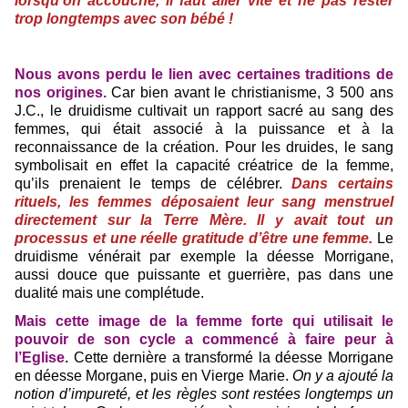
lorsqu’on accouche, il faut aller vite et ne pas rester
trop longtemps avec son bébé !
Nous avons perdu le lien avec certaines traditions de
nos origines.
Car bien avant le christianisme, 3 500 ans
J.C., le druidisme cultivait un rapport sacré au sang des
femmes, qui était associé à la puissance et à la
reconnaissance de la création.
Pour les druides, le sang
symbolisait en effet la capacité créatrice de la femme,
qu’ils prenaient le temps de célébrer.
Dans certains
rituels, les femmes déposaient leur sang menstruel
directement sur la Terre Mère.
Il y avait tout un
processus et une réelle gratitude d’être une femme.
Le
druidisme vénérait par exemple la déesse Morrigane,
aussi douce que puissante et guerrière, pas dans une
dualité mais une complétude.
Mais cette image de la femme forte qui utilisait le
pouvoir de son cycle a commencé à faire peur à
l’Eglise
.
Cette dernière a transformé la déesse Morrigane
en déesse Morgane, puis en Vierge Marie.
On y a ajouté la
notion d’impureté, et les règles sont restées longtemps un