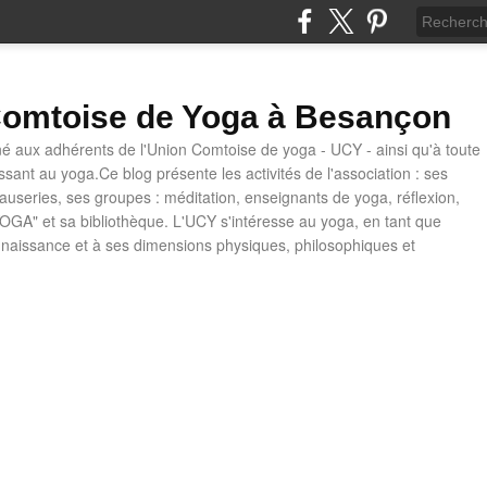
omtoise de Yoga à Besançon
né aux adhérents de l'Union Comtoise de yoga - UCY - ainsi qu'à toute
ssant au yoga.Ce blog présente les activités de l'association : ses
causeries, ses groupes : méditation, enseignants de yoga, réflexion,
OGA" et sa bibliothèque. L'UCY s'intéresse au yoga, en tant que
naissance et à ses dimensions physiques, philosophiques et