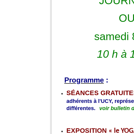
JOUR
OU
samedi 
10 h à 
Programme
:
SÉANCES GRATUIT
adhérents à l'UCY, représe
différentes.
voir bulletin 
EXPOSITION
« le YOG