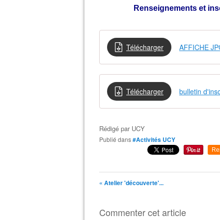
Renseignements et insc
Télécharger
AFFICHE JP
Télécharger
bulletin d'in
Rédigé par
UCY
Publié dans
#Activités UCY
Re
« Atelier 'découverte'...
Commenter cet article