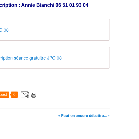
n
ription : Annie Bianchi 06 51 01 93 04
e
-
d
e
O 08
-
B
e
a
u
scription séance gratuitre JPO 08
v
o
i
r
post
0
« Peut-on encore débattre... »