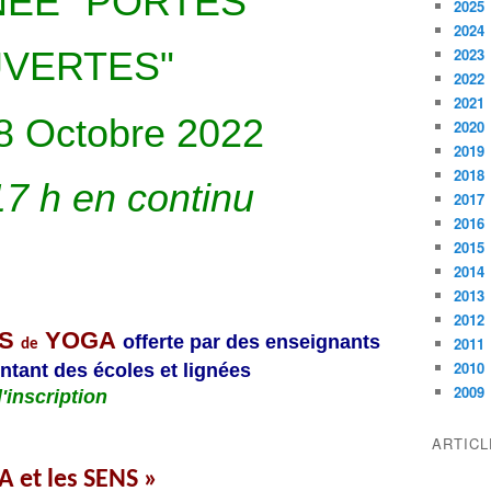
NÉE
"PORTES
i
2025
s
2024
é
VERTES"
2023
e
2022
l
2021
e
8 Octobre 2022
2020
s
2019
a
2018
m
17 h en continu
2017
e
2016
d
i
2015
8
2014
o
2013
c
2012
t
ES
YOGA
offerte par des enseignants
2011
de
o
2010
ntant des écoles et lignées
b
2009
d'inscription
r
e
ARTIC
p
a
A et les SENS »
r