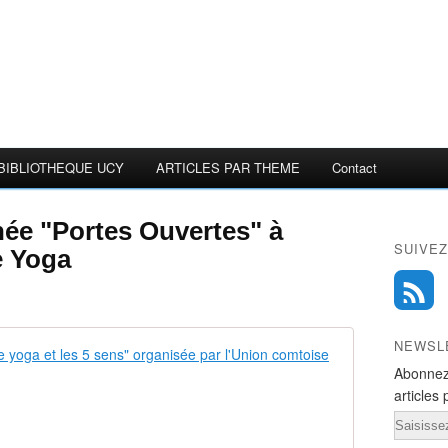
BIBLIOTHEQUE UCY
ARTICLES PAR THEME
Contact
née "Portes Ouvertes" à
SUIVEZ
e Yoga
NEWSL
Besançon. Sé
Abonnez
P
articles 
h
Email
o