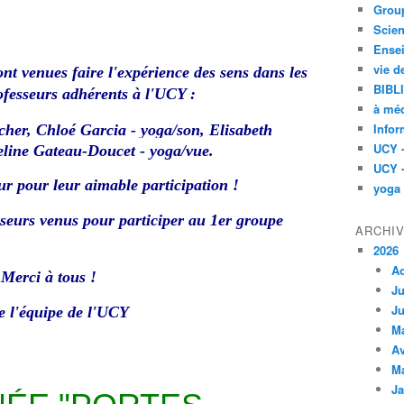
Group
L
Scien
e
y
Ensei
o
vie d
t venues faire l'expérience des sens dans les
g
BIBL
ofesseurs adhérents à l'UCY :
a
à méd
e
Infor
cher, Chloé Garcia - yoga/son, Elisabeth
t
UCY 
eline Gateau-Doucet - yoga/vue.
l
UCY 
e
ur pour leur aimable participation !
yoga
s
5
seurs venus pour participer au 1er groupe
s
ARCHI
e
2026
n
A
Merci à tous !
s
Ju
"
Ju
e l'équipe de l'UCY
o
M
r
Av
g
M
a
Ja
n