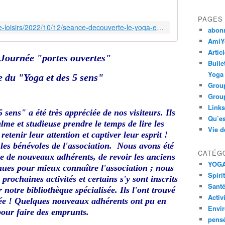
t
o
PAGES
s
https://www.estrepublicain.fr/culture-loisirs/2022/10/12/seance-decouverte-le-yoga-et-les-5-sens-organisee-par-l-union-comtoise-de-yoga-gpso
abon
d
e
AmiYo
s
Artic
e Journée "portes ouvertes"
s
Bulle
é
Yoga
e du "Yoga et des 5 sens"
a
Group
n
Group
c
Links
e
5 sens" a été très appréciée de nos visiteurs. Ils
Qu’es
d
me et studieuse prendre le temps de lire les
Vie d
é
etenir leur attention et captiver leur esprit !
c
ar les bénévoles de l'association. Nous avons été
o
CATÉG
e de nouveaux adhérents, de revoir les anciens
u
YOG
nues pour mieux connaître l'association ; nous
v
Spiri
rochaines activités et certains s'y sont inscrits
e
Santé
notre bibliothèque spécialisée. Ils l'ont trouvé
r
Activ
ifiée ! Quelques nouveaux adhérents ont pu en
t
Envi
pour faire des emprunts.
e
pens
"