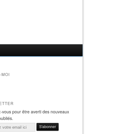
-MOI
ETTER
ance découverte "Le yoga et les 5 sens" organisée par l'Un
-vous pour être averti des nouveaux
publiés.