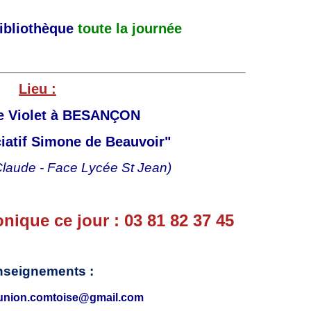
B
e
Bibliothèque
toute la journée
s
a
n
ç
Lieu :
o
n
e Violet
à BESANÇON
,
à
iatif Simone de Beauvoir"
l
'
 Claude - Face Lycée St Jean)
E
s
p
a
ique ce jour : 03 81 82 37 45
c
e
S
nseignements :
i
m
.union.comtoise@gmail.com
o