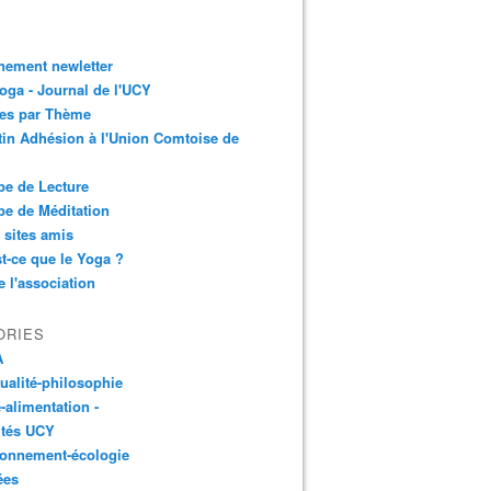
nement newletter
ga - Journal de l'UCY
les par Thème
tin Adhésion à l'Union Comtoise de
e de Lecture
e de Méditation
 sites amis
t-ce que le Yoga ?
e l'association
ORIES
A
tualité-philosophie
-alimentation -
ités UCY
ronnement-écologie
ées