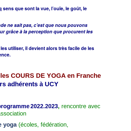
l
sens que sont la vue, l’ouïe, le goût, le
'
U
n
de ne sait pas,
c’est que nous pouvons
i
eur grâce à la perception que procurent les
o
n
c
s utiliser, il devient alors très facile de les
o
ence.
m
t
o
r les COURS DE YOGA en
Franche
i
s
urs adhérents à UCY
e
d
e
y
 programme
2022.2023
,
rencontre avec
o
association
g
a
e yoga
(écoles, fédération,
à