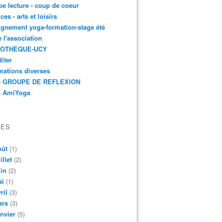
e lecture - coup de coeur
ces - arts et loisirs
gnement yoga-formation-stage été
e l'association
IOTHÈQUE-UCY
iter
mations diverses
- GROUPE DE REFLEXION
- AmiYoga
VES
oût
(1)
illet
(2)
in
(2)
ai
(1)
ril
(3)
ars
(3)
nvier
(5)