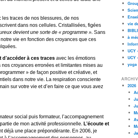
Group
Scien
Ensei
:
les traces de nos blessures, de nos
vie d
rivent dans nos cellules. Cristallisées, figées
BIBL
ureux devient une sorte de « programme ».
Sans
à méd
 notre vie en fonction des croyances que ces
Infor
lquées. ​
UCY 
UCY 
 d’accéder à ces traces
avec les émotions
yoga
is nos croyances erronées et limitantes mises au
eprogrammer » de façon positive et créative, et
ARCHI
tiels dans notre vie. La respiration consciente
2026
ain sur votre vie et d’en faire ce que vous avez
A
Ju
Ju
M
imateur social puis formateur, l’accompagnement
Av
t partie de mon activité professionnelle.
L’écoute et
M
nt déjà une place prépondérante.
En 2006, je
Ja
nt à l’accompagnement des personnes, au