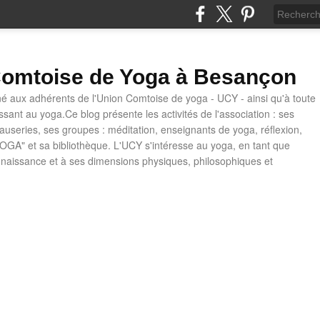
omtoise de Yoga à Besançon
né aux adhérents de l'Union Comtoise de yoga - UCY - ainsi qu'à toute
ssant au yoga.Ce blog présente les activités de l'association : ses
causeries, ses groupes : méditation, enseignants de yoga, réflexion,
OGA" et sa bibliothèque. L'UCY s'intéresse au yoga, en tant que
naissance et à ses dimensions physiques, philosophiques et