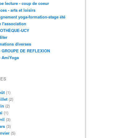
e lecture - coup de coeur
ces - arts et loisirs
gnement yoga-formation-stage été
e l'association
IOTHÈQUE-UCY
iter
mations diverses
- GROUPE DE REFLEXION
- AmiYoga
VES
oût
(1)
illet
(2)
in
(2)
ai
(1)
ril
(3)
ars
(3)
nvier
(5)