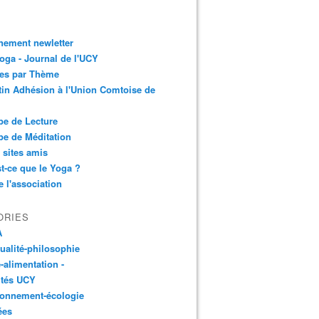
nement newletter
ga - Journal de l'UCY
les par Thème
tin Adhésion à l'Union Comtoise de
e de Lecture
e de Méditation
 sites amis
t-ce que le Yoga ?
e l'association
ORIES
A
tualité-philosophie
-alimentation -
ités UCY
ronnement-écologie
ées