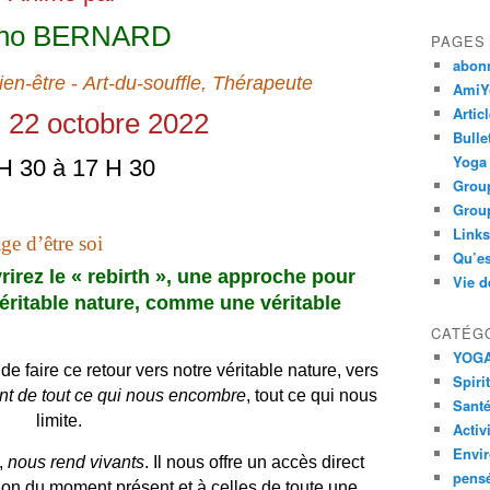
uno BERNARD
PAGES
abon
en-être
-
Art-du-souffle, Thérapeute
AmiYo
Artic
 22 octobre 2022
Bulle
Yoga
H 30 à 17 H 30
Group
Group
Links
 d’être soi
Qu’es
rirez le « rebirth », une approche pour
Vie d
véritable nature, comme une véritable
CATÉG
YOG
 de faire ce retour vers notre véritable nature, vers
Spiri
nt de tout ce qui nous encombre
, tout ce qui nous
Santé
limite.
Activ
Envi
,
nous rend vivants
. Il nous offre un accès direct
pens
tion du moment présent et à celles de toute une