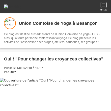
MENU
Union Comtoise de Yoga à Besançon
Ce blog est destiné aux adhérents de l'Union Comtoise de yoga - UCY -
ainsi qu'à toute personne s'intéressant au yoga.Ce blog présente les
activités de l'association : ses stages, ateliers, causeries, ses groupes :
méditation, enseignants de yoga, réflexion, son journal "AmiYOGA" et sa
bibliothèque. L'UCY s'intéresse au yoga, en tant que science de la
Connaissance et à ses dimensions physiques, philosophiques et
spirituelles.
Oui ! "Pour changer les croyances collectives"
Publié le 14/03/2018 à 16:37
Par
UCY