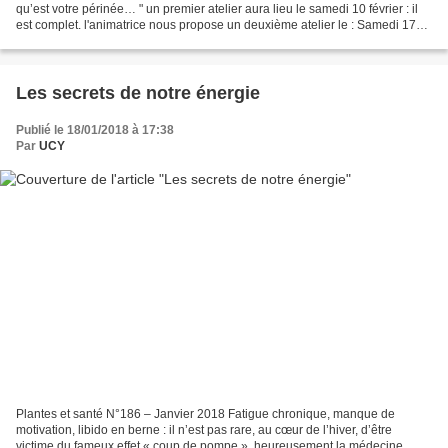
qu’est votre périnée… " un premier atelier aura lieu le samedi 10 février : il
est complet. l'animatrice nous propose un deuxième atelier le : Samedi 17
mars 2018 14 H 30 à 17 H 30...
Les secrets de notre énergie
Publié le 18/01/2018 à 17:38
Par
UCY
Plantes et santé N°186 – Janvier 2018 Fatigue chronique, manque de
motivation, libido en berne : il n’est pas rare, au cœur de l’hiver, d’être
victime du fameux effet « coup de pompe », heureusement la médecine