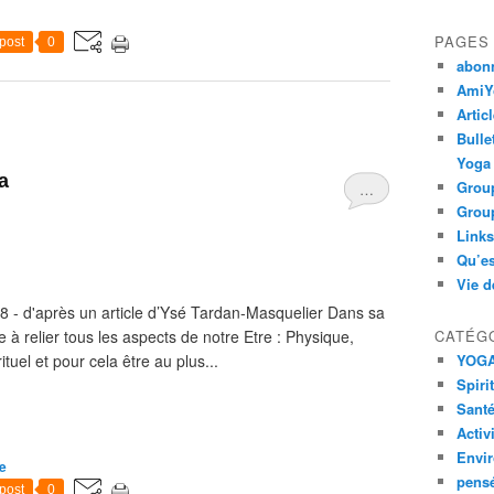
PAGES
post
0
abon
AmiYo
Artic
Bulle
Yoga
ga
Group
…
Group
Links
Qu’es
Vie d
8 - d'après un article d’Ysé Tardan-Masquelier Dans sa
 à relier tous les aspects de notre Etre : Physique,
CATÉG
tuel et pour cela être au plus...
YOG
Spiri
Santé
Activ
Envi
ie
pens
post
0