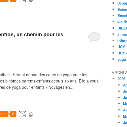
Group
Scien
Ensei
vie d
BIBL
à méd
tention, un chemin pour les
…
Infor
UCY 
UCY 
yoga
ARCHI
alie Héraut donne des cours de yoga pour les
2026
 les binômes parents-enfants depuis 15 ans. Elle a voulu
A
vres de yoga pour enfants « Voyages en...
Ju
Ju
M
Av
post
0
M
Ja