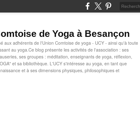
omtoise de Yoga à Besançon
né aux adhérents de l'Union Comtoise de yoga - UCY - ainsi qu'à toute
ssant au yoga.Ce blog présente les activités de l'association : ses
causeries, ses groupes : méditation, enseignants de yoga, réflexion,
OGA" et sa bibliothèque. L'UCY s'intéresse au yoga, en tant que
naissance et à ses dimensions physiques, philosophiques et