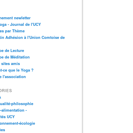
nement newletter
ga - Journal de l'UCY
les par Thème
tin Adhésion à l'Union Comtoise de
e de Lecture
e de Méditation
 sites amis
t-ce que le Yoga ?
e l'association
ORIES
A
tualité-philosophie
-alimentation -
ités UCY
ronnement-écologie
ées