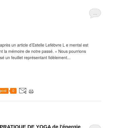
…
près un article d’Estelle Lefèbvre L e mental est
tient la mémoire de notre passé. « Nous pourrions
sé un feuillet représentant fidèlement...
post
0
 PRATIQUE DE YOGA de l'énergie