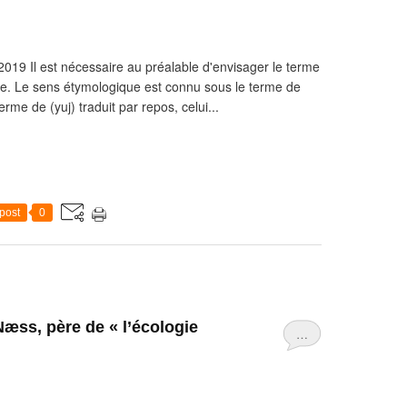
9 Il est nécessaire au préalable d'envisager le terme
le. Le sens étymologique est connu sous le terme de
rme de (yuj) traduit par repos, celui...
post
0
æss, père de « l’écologie
…