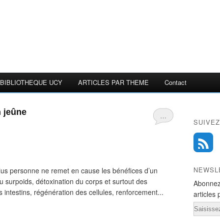
BIBLIOTHEQUE UCY
ARTICLES PAR THEME
Contact
n jeûne
…
SUIVEZ
NEWSL
 personne ne remet en cause les bénéfices d’un
u surpoids, détoxination du corps et surtout des
Abonnez
intestins, régénération des cellules, renforcement...
articles 
Email