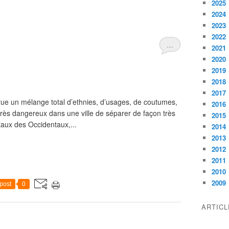
2025
2024
2023
2022
…
2021
2020
2019
2018
2017
e rue un mélange total d’ethnies, d’usages, de coutumes,
2016
t très dangereux dans une ville de séparer de façon très
2015
taux des Occidentaux,...
2014
2013
2012
2011
2010
2009
post
0
ARTIC