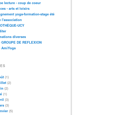
e lecture - coup de coeur
ces - arts et loisirs
gnement yoga-formation-stage été
e l'association
IOTHÈQUE-UCY
iter
mations diverses
- GROUPE DE REFLEXION
- AmiYoga
VES
oût
(1)
illet
(2)
in
(2)
ai
(1)
ril
(3)
ars
(3)
nvier
(5)