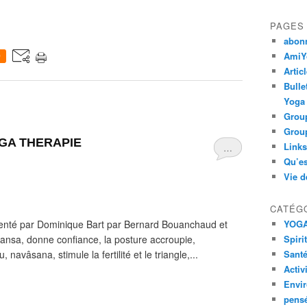
PAGES
abon
AmiYo
0
Artic
Bulle
Yoga
Group
Group
OGA THERAPIE
Links
…
Qu’es
Vie d
CATÉG
nté par Dominique Bart par Bernard Bouanchaud et
YOG
ansa, donne confiance, la posture accroupie,
Spiri
 navâsana, stimule la fertilité et le triangle,...
Santé
Activ
Envi
pens