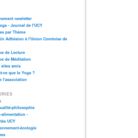
nement newletter
ga - Journal de l'UCY
les par Thème
tin Adhésion à l'Union Comtoise de
e de Lecture
e de Méditation
 sites amis
t-ce que le Yoga ?
e l'association
ORIES
A
tualité-philosophie
-alimentation -
ités UCY
ronnement-écologie
ées