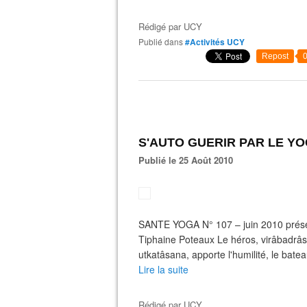
Rédigé par
UCY
Publié dans
#Activités UCY
Repost
S'AUTO GUERIR PAR LE Y
Publié le 25 Août 2010
SANTE YOGA N° 107 – juin 2010 prése
Tiphaine Poteaux Le héros, virâbadrâs
utkatâsana, apporte l'humilité, le bateau,
Lire la suite
Rédigé par
UCY