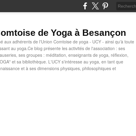
omtoise de Yoga à Besançon
né aux adhérents de l'Union Comtoise de yoga - UCY - ainsi qu'à toute
ssant au yoga.Ce blog présente les activités de l'association : ses
causeries, ses groupes : méditation, enseignants de yoga, réflexion,
OGA" et sa bibliothèque. L'UCY s'intéresse au yoga, en tant que
naissance et à ses dimensions physiques, philosophiques et