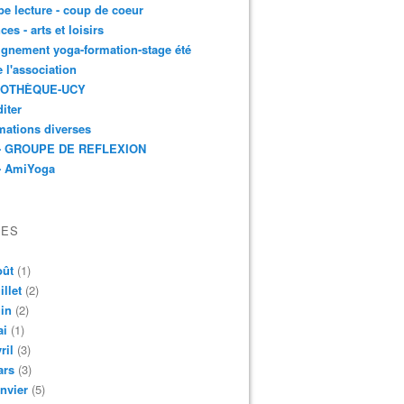
e lecture - coup de coeur
ces - arts et loisirs
gnement yoga-formation-stage été
e l'association
IOTHÈQUE-UCY
iter
mations diverses
- GROUPE DE REFLEXION
- AmiYoga
VES
oût
(1)
illet
(2)
in
(2)
ai
(1)
ril
(3)
ars
(3)
nvier
(5)