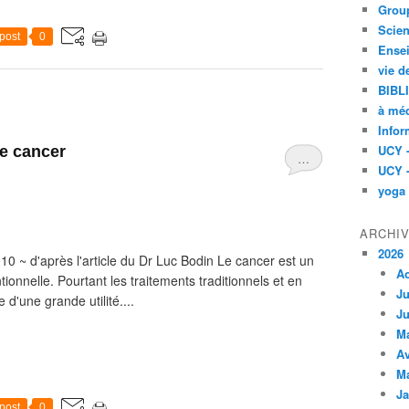
Group
Scien
post
0
Ensei
vie d
BIBL
à méd
Infor
UCY 
le cancer
…
UCY 
yoga
ARCHI
2026
10 ~ d'après l'article du Dr Luc Bodin Le cancer est un
A
ionnelle. Pourtant les traitements traditionnels et en
Ju
 d'une grande utilité....
Ju
M
Av
M
Ja
post
0