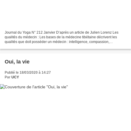
Journal du Yoga N° 212 Janvier D’après un article de Julien Lorenz Les
qualités du médecin : Les bases de la médecine tibétaine décrivent les
qualités que doit posséder un médecin : intelligence, compassion,
persévérance et aptitude à entretenir les bonnes...
Oui, la vie
Publié le 18/03/2020 à 14:27
Par
UCY