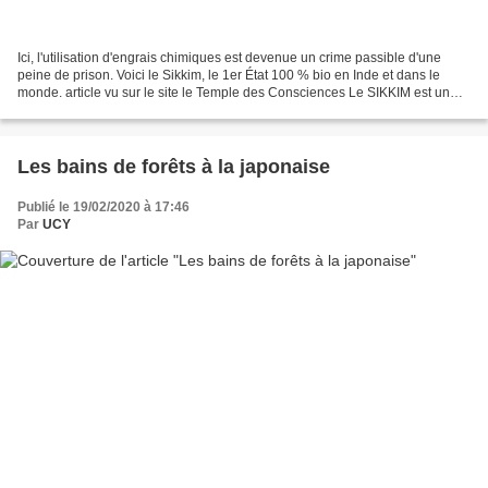
Ici, l'utilisation d'engrais chimiques est devenue un crime passible d'une
peine de prison. Voici le Sikkim, le 1er État 100 % bio en Inde et dans le
monde. article vu sur le site le Temple des Consciences Le SIKKIM est un
État du nord de l’Inde, dans...
Les bains de forêts à la japonaise
Publié le 19/02/2020 à 17:46
Par
UCY