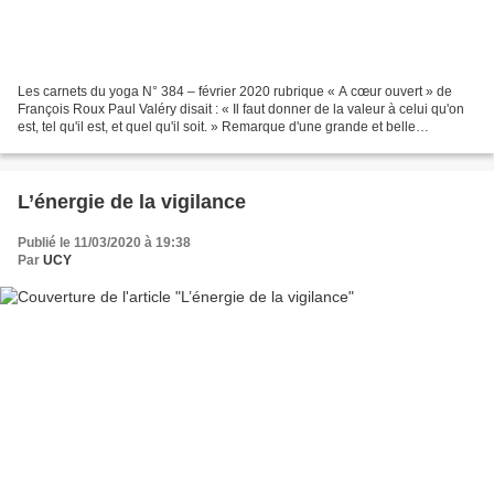
Les carnets du yoga N° 384 – février 2020 rubrique « A cœur ouvert » de
François Roux Paul Valéry disait : « Il faut donner de la valeur à celui qu'on
est, tel qu'il est, et quel qu'il soit. » Remarque d'une grande et belle
pertinence et d'une délicate...
L’énergie de la vigilance
Publié le 11/03/2020 à 19:38
Par
UCY