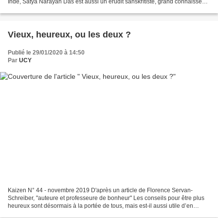
Inde, Satya Narayan Das est aussi un érudit sanskritiste, grand connaisseur
des philosophies de l’Inde. Servi...
Vieux, heureux, ou les deux ?
Publié le 29/01/2020 à 14:50
Par
UCY
Kaizen N° 44 - novembre 2019 D'après un article de Florence Servan-
Schreiber, "auteure et professeure de bonheur" Les conseils pour être plus
heureux sont désormais à la portée de tous, mais est-il aussi utile d’en
suivre pour vivre plus longtemps, sans...