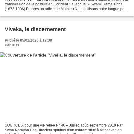
transmission de la posture en Occident : la langue. » Swami Rama Tirtha
(1873-1906) D’après un article de Mathieu Nous utilisons notre langue pour
parler, manger, déglutir et...
Viveka, le discernement
Publié le 05/02/2020 à 19:38
Par
UCY
SOURCES, pour une vie reliée N° 46 – Juillet, août, septembre 2019 Par
Satya Narayan Das Directeur spirituel d’un ashram situé à Vrindavan en