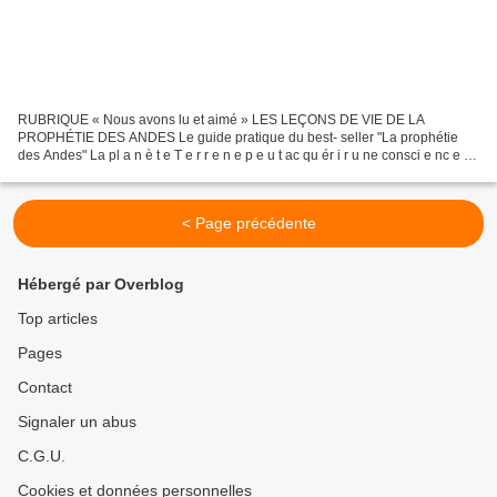
RUBRIQUE « Nous avons lu et aimé » LES LEÇONS DE VIE DE LA
PROPHÉTIE DES ANDES Le guide pratique du best- seller "La prophétie
des Andes" La pl a n è t e T e r r e n e p e u t ac qu ér i r u ne consci e nc e sp
ir i tue ll e p lu s é l evée q u e grâ...
< Page précédente
Hébergé par Overblog
Top articles
Pages
Contact
Signaler un abus
C.G.U.
Cookies et données personnelles