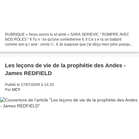
RUBRIQUE « Nous avons lu et aimé » SARA SERIEVIC " ROMPRE AVEC
NOS ROLES " Il Tu n ' es qu'une comédienne Il, Il Ce s e ra un battant
comme son g r and - oncle I l , Il Je suppose que j'ai déçu mon père puisque
je n'ai pas obt e nu le résultat qu'il attendait...
Les leçons de vie de la prophétie des Andes -
James REDFIELD
Publié le 17/07/2009 à 14:25
Par
UCY