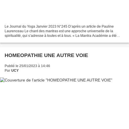
Le Journal du Yoga Janvier 2023 N°245 D’après un article de Pauline
Laurenceau Le chant des mantras est une approche universelle de la
spiritualité, qui s’adresse à toutes et à tous. « La Mantra Académie a été
créée pour que chacun puisse accéder au monde...
HOMEOPATHIE UNE AUTRE VOIE
Publié le 25/01/2023 à 14:46
Par
UCY