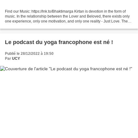
Find our Music: https://lnk.to/Bhaktimarga Kirtan is devotion in the form of
music. In the relationship between the Lover and Beloved, there exists only
one experience, only one motivation, and only one reality - Just Love. The
'Kirtan Sessions' series...
Le podcast du yoga francophone est né !
Publié le 28/12/2022 à 19:50
Par
UCY