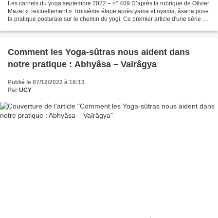
Les carnets du yoga septembre 2022 – n° 409 D’après la rubrique de Olivier
Mazet « Textuellement » Troisième étape après yama et nyama, âsana pose
la pratique posturale sur le chemin du yogi. Ce premier article d'une série de
trois dédié à cet anga revient...
Comment les Yoga-sûtras nous aident dans
notre pratique : Abhyâsa – Vaïrâgya
Publié le 07/12/2022 à 18:13
Par
UCY