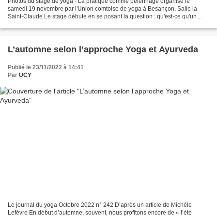
Photos du stage de yoga - La pratique comme pèlerinage organisé le
samedi 19 novembre par l'Union comtoise de yoga à Besançon, Salle la
Saint-Claude Le stage débute en se posant la question : qu'est-ce qu'un
pélerinage ? Tout chemin est lieu de sens,...
L’automne selon l’approche Yoga et Ayurveda
Publié le 23/11/2022 à 14:41
Par
UCY
Le journal du yoga Octobre 2022 n° 242 D’après un article de Michèle
Lefèvre En début d’automne, souvent, nous profitons encore de « l’été