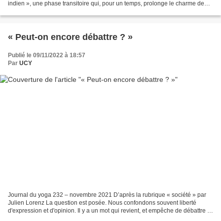
indien », une phase transitoire qui, pour un temps, prolonge le charme de
l’été. Puis les forces de la Nature entrent...
« Peut-on encore débattre ? »
Publié le 09/11/2022 à 18:57
Par
UCY
Journal du yoga 232 – novembre 2021 D’après la rubrique « société » par
Julien Lorenz La question est posée. Nous confondons souvent liberté
d'expression et d'opinion. Il y a un mot qui revient, et empêche de débattre :
« clivant », ce qui justement divise...