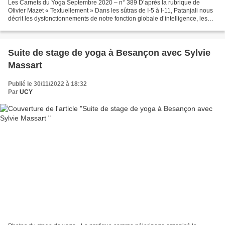
Les Carnets du Yoga Septembre 2020 – n° 389 D’après la rubrique de
Olivier Mazet « Textuellement » Dans les sûtras de I-5 à I-11, Patanjali nous
décrit les dysfonctionnements de notre fonction globale d’intelligence, les
vrittis. Au sûtra I-12, il nous...
Suite de stage de yoga à Besançon avec Sylvie
Massart
Publié le 30/11/2022 à 18:32
Par
UCY