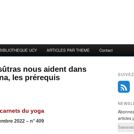
BIBLIOTHEQUE UCY
ARTICLES PAR THEME
Contact
ûtras nous aident dans
SUIVEZ
na, les prérequis
NEWSL
carnets du yoga
Abonnez
articles 
embre 2022 – n° 409
Email