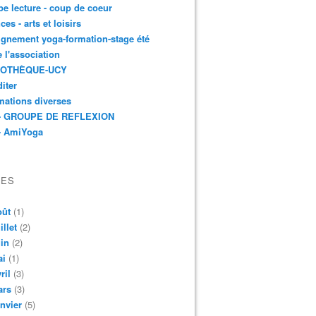
e lecture - coup de coeur
ces - arts et loisirs
gnement yoga-formation-stage été
e l'association
IOTHÈQUE-UCY
iter
mations diverses
- GROUPE DE REFLEXION
- AmiYoga
VES
oût
(1)
illet
(2)
in
(2)
ai
(1)
ril
(3)
ars
(3)
nvier
(5)