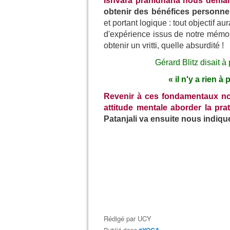
Ishvara pranidhâna nous deman
obtenir des bénéfices personne
et portant logique : tout objectif au
d'expérience issus de notre mémoir
obtenir un vritti, quelle absurdité !
Gérard Blitz disait à
« il n'y a rien à 
Revenir à ces fondamentaux n
attitude mentale aborder la pra
Patanjali va ensuite nous indique
Rédigé par
UCY
Publié dans