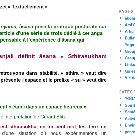
azet « Textuellement »
PAGES
abon
AmiYo
 nyama,
âsana
pose la pratique posturale sur
Artic
rticle d'une série de trois dédié à cet anga
Bulle
spensable à l'expérience d'âsana qui
Yoga
Group
anjali définit âsana « Sthirasukham
Group
Links
Qu’es
trouvons dans stabilité. « sthira » veut dire
Vie d
présente l'espace et le préfixe « su » veut dire
CATÉG
YOG
Spiri
ent « établi dans un espace heureux »
,
Santé
le interprétation de Gérard Blitz.
Activ
Envi
'est sthirasukha, en un seul mot,
les deux en
pens
 d'une situation où nous expérimentons un