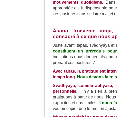
mouvements quotidiens.
Dans 
appropriée est indispensable pou
ces postures sans se faire mal et d'
Âsana, troisième anga, 
consacré à ce que nous ap
Juste avant, tapas, svâdhyâya et 
constituent un prérequis pour 
indications nous donnent-ils pour 
prenant ces postures ?
Avec tapas, la pratique est inte
temps long.
Nous devons faire 
Svâdhyâya, comme abhyâsa, ra
personnelle.
Il n'y a rien à pre
pratiquons à partir de nous. Nous 
capacités et nos limites.
Il nous f
vouloir copier une forme, en ajustant