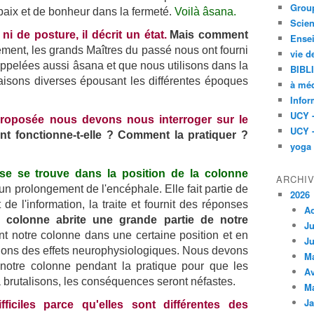
Group
paix et de bonheur dans la fermeté.
Voilà âsana.
Scien
i de posture, il décrit un état.
Mais comment
Ensei
ent, les grands Maîtres du passé nous ont fourni
vie d
appelées aussi âsana et que nous utilisons dans la
BIBL
aisons diverses épousant les différentes époques
à méd
Infor
UCY 
roposée nous devons nous interroger sur le
UCY 
 fonctionne-t-elle ? Comment la pratiquer ?
yoga
se se trouve dans la position de la colonne
ARCHI
un prolongement de l'encéphale. Elle fait partie de
2026
de l'information, la traite et fournit des réponses
A
 colonne abrite une grande partie de notre
Ju
t notre colonne dans une certaine position et en
Ju
enons des effets neurophysiologiques. Nous devons
M
 notre colonne pendant la pratique pour que les
Av
a brutalisons, les conséquences seront néfastes.
M
Ja
ficiles parce qu'elles sont différentes des