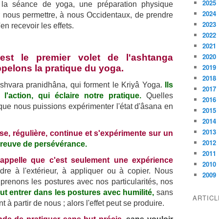
2025
la séance de yoga, une préparation physique
2024
r nous permettre, à nous Occidentaux, de prendre
2023
en recevoir les effets.
2022
2021
2020
est le premier volet de l'ashtanga
2019
pelons la pratique du yoga.
2018
ishvara pranidhâna, qui forment le Kriyâ Yoga.
Ils
2017
l'action, qui éclaire notre pratique.
Quelles
2016
que nous puissions expérimenter l'état d'âsana en
2015
2014
2013
nse, régulière, continue et s'expérimente sur un
2012
preuve de persévérance.
2011
ppelle que c'est seulement une expérience
2010
ndre à l'extérieur, à appliquer ou à copier. Nous
2009
prenons les postures avec nos particularités, nos
aut entrer dans les postures avec humilité,
sans
ARTIC
 à partir de nous ; alors l'effet peut se produire.