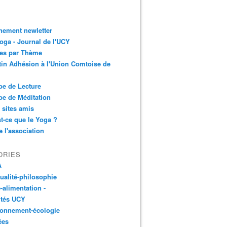
nement newletter
ga - Journal de l'UCY
les par Thème
tin Adhésion à l'Union Comtoise de
e de Lecture
e de Méditation
 sites amis
t-ce que le Yoga ?
e l'association
ORIES
A
tualité-philosophie
-alimentation -
ités UCY
ronnement-écologie
ées