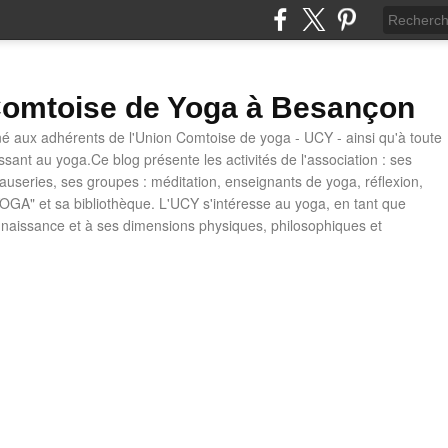
omtoise de Yoga à Besançon
né aux adhérents de l'Union Comtoise de yoga - UCY - ainsi qu'à toute
ssant au yoga.Ce blog présente les activités de l'association : ses
causeries, ses groupes : méditation, enseignants de yoga, réflexion,
OGA" et sa bibliothèque. L'UCY s'intéresse au yoga, en tant que
naissance et à ses dimensions physiques, philosophiques et