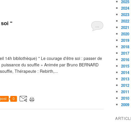
2025
2024
2023
2022
 soi "
…
2021
2020
2019
2018
2017
l 14h bibliothèque) " Le courage d'être soi : passer de
2016
c la puissance du souffle » Animée par Bruno BERNARD
2015
ouffle, Thérapeute : Rebirth,...
2014
2013
2012
2011
2010
post
0
2009
ARTIC