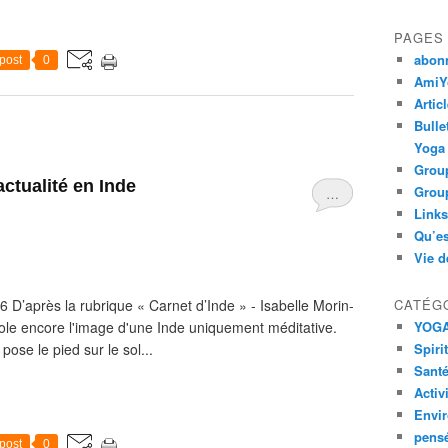
PAGES
abon
post
0
AmiYo
Artic
Bulle
Yoga
Group
actualité en Inde
Group
…
Links
Qu’es
Vie d
6 D’après la rubrique « Carnet d’Inde » - Isabelle Morin-
CATÉG
éole encore l'image d'une Inde uniquement méditative.
YOG
 pose le pied sur le sol...
Spiri
Santé
Activ
Envi
pens
post
0