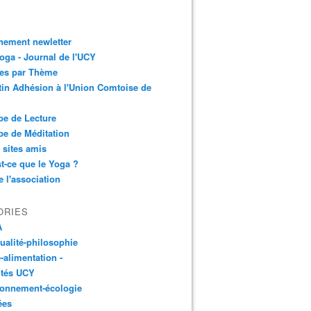
nement newletter
ga - Journal de l'UCY
les par Thème
tin Adhésion à l'Union Comtoise de
e de Lecture
e de Méditation
 sites amis
t-ce que le Yoga ?
e l'association
ORIES
A
tualité-philosophie
-alimentation -
ités UCY
ronnement-écologie
ées