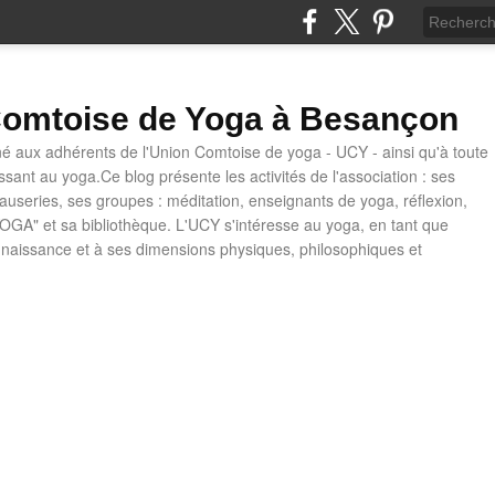
omtoise de Yoga à Besançon
né aux adhérents de l'Union Comtoise de yoga - UCY - ainsi qu'à toute
ssant au yoga.Ce blog présente les activités de l'association : ses
causeries, ses groupes : méditation, enseignants de yoga, réflexion,
OGA" et sa bibliothèque. L'UCY s'intéresse au yoga, en tant que
naissance et à ses dimensions physiques, philosophiques et