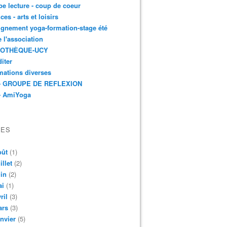
e lecture - coup de coeur
ces - arts et loisirs
gnement yoga-formation-stage été
e l'association
IOTHÈQUE-UCY
iter
mations diverses
- GROUPE DE REFLEXION
- AmiYoga
VES
oût
(1)
illet
(2)
in
(2)
ai
(1)
ril
(3)
ars
(3)
nvier
(5)