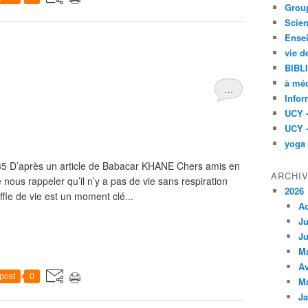
Group
Scien
Ensei
vie d
BIBL
à méd
…
Infor
UCY 
UCY 
yoga
235 D’après un article de Babacar KHANE Chers amis en
ARCHI
 nous rappeler qu’il n’y a pas de vie sans respiration
2026
ffle de vie est un moment clé...
A
Ju
Ju
M
Av
post
0
M
Ja