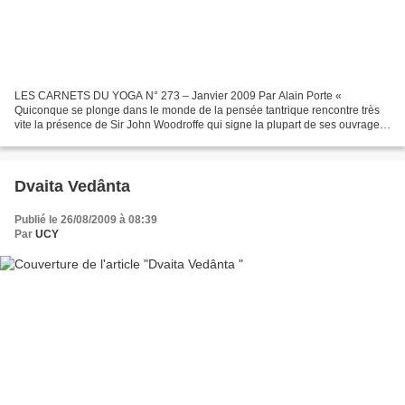
LES CARNETS DU YOGA N° 273 – Janvier 2009 Par Alain Porte «
Quiconque se plonge dans le monde de la pensée tantrique rencontre très
vite la présence de Sir John Woodroffe qui signe la plupart de ses ouvrages
du nom de plume d’Arthur Avalon ». Avec une...
Dvaita Vedânta
Publié le 26/08/2009 à 08:39
Par
UCY