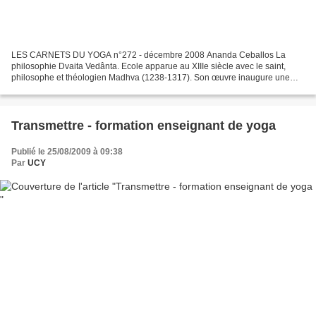
LES CARNETS DU YOGA n°272 - décembre 2008 Ananda Ceballos La
philosophie Dvaita Vedânta. Ecole apparue au XIIIe siècle avec le saint,
philosophe et théologien Madhva (1238-1317). Son œuvre inaugure une
interprétation nouvelle du Védânta qui défie les...
Transmettre - formation enseignant de yoga
Publié le 25/08/2009 à 09:38
Par
UCY