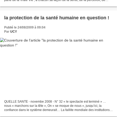
parle de la Vraie Vie ; à chacun sa façon de la sentir, de la percevoir, de
l’exprimer et l’amoureux...
la protection de la santé humaine en question !
Publié le 24/08/2009 à 09:04
Par
UCY
QUELLE SANTE - novembe 2008 - N° 32 « le spectacle est terminé » …
nous « marchons sur la tête », On « se moque de nous », jusqu’ici, la
confiance dans le système demeurait… La faillite mondiale des institutions
financières vient en effet de faire basculer...