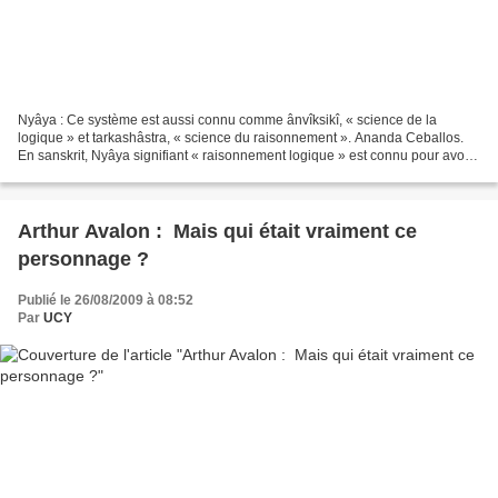
Nyâya : Ce système est aussi connu comme ânvîksikî, « science de la
logique » et tarkashâstra, « science du raisonnement ». Ananda Ceballos.
En sanskrit, Nyâya signifiant « raisonnement logique » est connu pour avoir
fourni à la pensée hindoue des règles...
Arthur Avalon : Mais qui était vraiment ce
personnage ?
Publié le 26/08/2009 à 08:52
Par
UCY