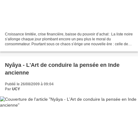
Croissance limitée, crise financière, baisse du pouvoir d’achat : La liste noire
s’allonge chaque jour plombant encore un peu plus le moral du
consommateur. Pourtant sous ce chaos s’érige une nouvelle ère : celle de
consommer moins pour vivre mieux. «...
Nyâya - L'Art de conduire la pensée en Inde
ancienne
Publié le 26/08/2009 à 09:04
Par
UCY