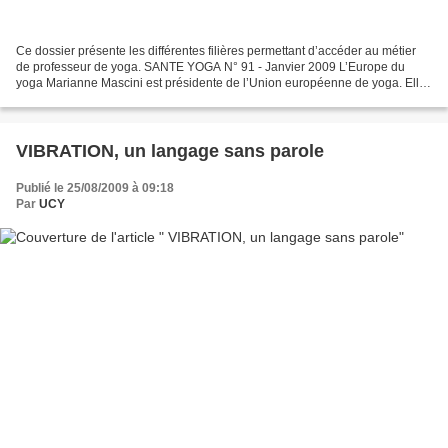
Ce dossier présente les différentes filières permettant d’accéder au métier
de professeur de yoga. SANTE YOGA N° 91 - Janvier 2009 L’Europe du
yoga Marianne Mascini est présidente de l’Union européenne de yoga. Elle
dit vouloir se tourner vers les jeunes...
VIBRATION, un langage sans parole
Publié le 25/08/2009 à 09:18
Par
UCY