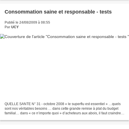
Consommation saine et responsable - tests
Publié le 24/08/2009 à 08:55
Par
UCY
QUELLE SANTE N° 31 - octobre 2008 « le superflu est essentiel » …quels
sont nos véritables besoins … dans cette grande remise à plat du budget
familial… dans « ce n’importe quoi » d’acheteurs aux abois, il faut craindre
que « la consommation saine et...