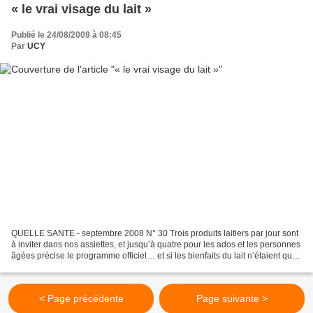
« le vrai visage du lait »
Publié le 24/08/2009 à 08:45
Par
UCY
QUELLE SANTE - septembre 2008 N° 30 Trois produits laitiers par jour sont
à inviter dans nos assiettes, et jusqu’à quatre pour les ados et les personnes
âgées précise le programme officiel… et si les bienfaits du lait n’étaient que
purs arguments marketing...
< Page précédente
Page suivante >