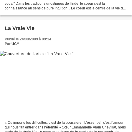
yoga " Dans les traditions gnostiques de l'Inde, le coeur c'est la
connaissance au sens de pure intuition... Le coeur est le centre de la vie du
corps mais aussi de la vie subtile..."...
La Vraie Vie
Publié le 24/08/2009 à 09:14
Par
UCY
« Qu’importe les difficultés, c’est de la poussière ! L’essentiel, c’est l’amour
qui nous fait entrer dans l’éternité » Sœur Emmanuelle Alain Chevillat, nous