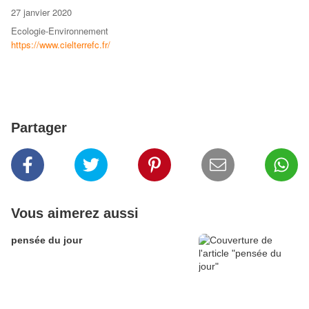
Publié
27 janvier 2020
le
Catégories
Ecologie-Environnement
https://www.cielterrefc.fr/
Partager
Vous aimerez aussi
pensée du jour