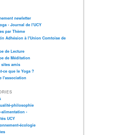
nement newletter
ga - Journal de l'UCY
les par Thème
tin Adhésion à l'Union Comtoise de
e de Lecture
e de Méditation
 sites amis
t-ce que le Yoga ?
e l'association
ORIES
A
tualité-philosophie
-alimentation -
ités UCY
ronnement-écologie
ées