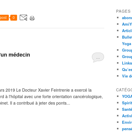
PAGES
abon
post
0
AmiYo
Artic
Bulle
Yoga
Group
'un médecin
Group
…
Links
Qu’es
Vie d
rs 2019 Le Docteur Xavier Feintrenie a exercé la
CATÉG
 l'hôpital avec une forte orientation cancérologique,
YOG
net. Il a contribué à jeter des ponts...
Spiri
Santé
Activ
Envi
pens