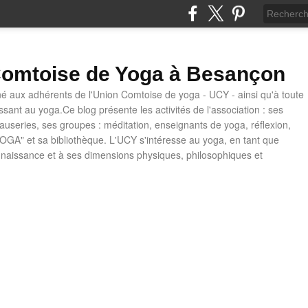
omtoise de Yoga à Besançon
né aux adhérents de l'Union Comtoise de yoga - UCY - ainsi qu'à toute
ssant au yoga.Ce blog présente les activités de l'association : ses
causeries, ses groupes : méditation, enseignants de yoga, réflexion,
OGA" et sa bibliothèque. L'UCY s'intéresse au yoga, en tant que
naissance et à ses dimensions physiques, philosophiques et