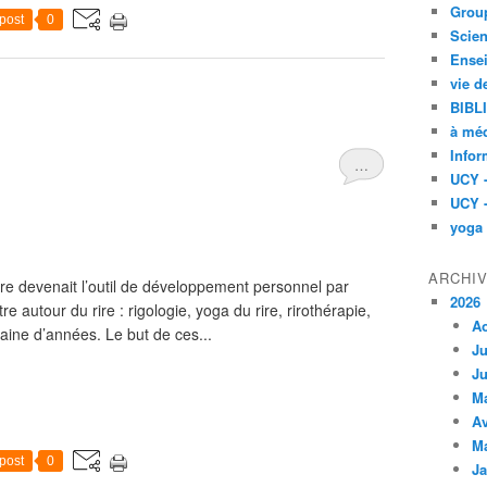
Group
post
0
Scien
Ensei
vie d
BIBL
à méd
Infor
…
UCY 
UCY 
yoga
ARCHI
ire devenait l’outil de développement personnel par
2026
 autour du rire : rigologie, yoga du rire, rirothérapie,
A
aine d’années. Le but de ces...
Ju
Ju
M
Av
M
post
0
Ja