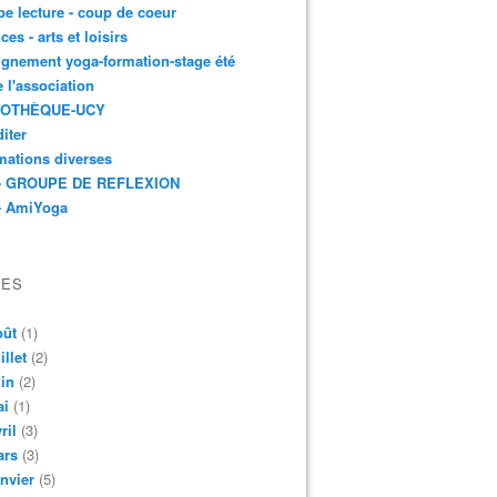
e lecture - coup de coeur
ces - arts et loisirs
gnement yoga-formation-stage été
e l'association
IOTHÈQUE-UCY
iter
mations diverses
- GROUPE DE REFLEXION
- AmiYoga
VES
oût
(1)
illet
(2)
in
(2)
ai
(1)
ril
(3)
ars
(3)
nvier
(5)