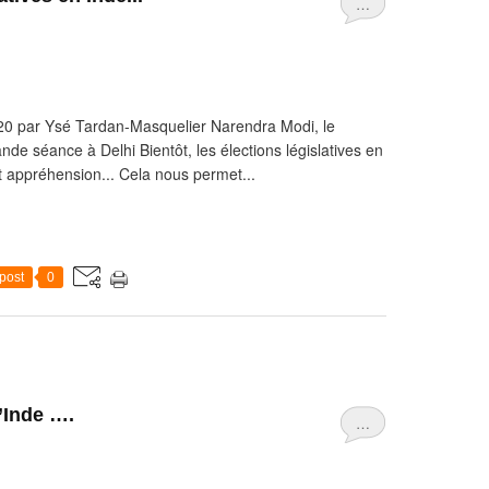
…
 20 par Ysé Tardan-Masquelier Narendra Modi, le
ande séance à Delhi Bientôt, les élections législatives en
t appréhension... Cela nous permet...
post
0
l’Inde ….
…