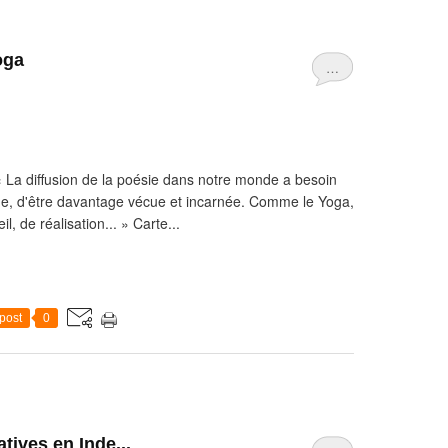
oga
…
« La diffusion de la poésie dans notre monde a besoin
même, d'être davantage vécue et incarnée. Comme le Yoga,
, de réalisation... » Carte...
post
0
atives en Inde...