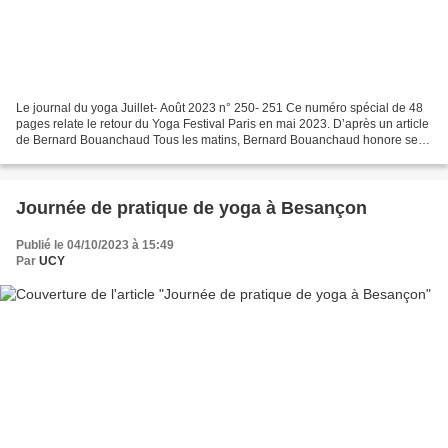
Le journal du yoga Juillet- Août 2023 n° 250- 251 Ce numéro spécial de 48
pages relate le retour du Yoga Festival Paris en mai 2023. D’après un article
de Bernard Bouanchaud Tous les matins, Bernard Bouanchaud honore ses
maitres, récite des mantras, et...
Journée de pratique de yoga à Besançon
Publié le 04/10/2023 à 15:49
Par
UCY