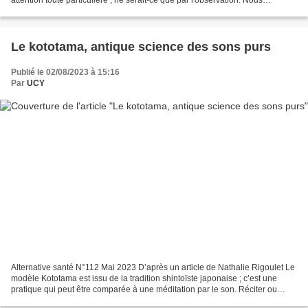
attention toute particulière , ne serait-ce que par l'observation. Nous
remarquons aisément les petits désagréments...
Le kototama, antique science des sons purs
Publié le 02/08/2023 à 15:16
Par
UCY
Alternative santé N°112 Mai 2023 D’après un article de Nathalie Rigoulet Le
modèle Kototama est issu de la tradition shintoïste japonaise ; c’est une
pratique qui peut être comparée à une méditation par le son. Réciter ou
chanter une suite de certains...