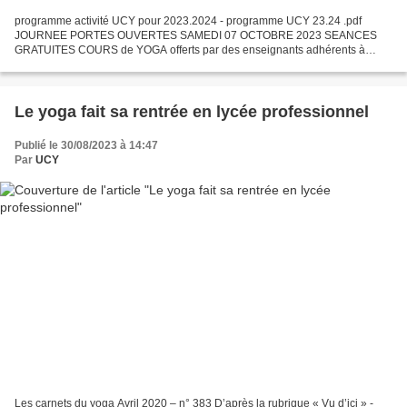
programme activité UCY pour 2023.2024 - programme UCY 23.24 .pdf
JOURNEE PORTES OUVERTES SAMEDI 07 OCTOBRE 2023 SEANCES
GRATUITES COURS de YOGA offerts par des enseignants adhérents à
l’UCY ( sur inscription) DESHERBAGE de la bibliothèque EXPOSITION...
Le yoga fait sa rentrée en lycée professionnel
Publié le 30/08/2023 à 14:47
Par
UCY
Les carnets du yoga Avril 2020 – n° 383 D’après la rubrique « Vu d’ici » -