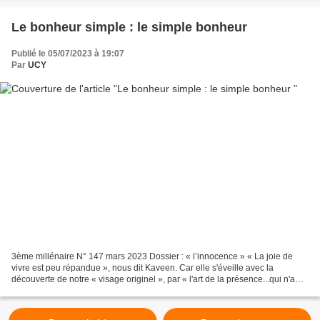
Le bonheur simple : le simple bonheur
Publié le 05/07/2023 à 19:07
Par
UCY
3ème millénaire N° 147 mars 2023 Dossier : « l’innocence » « La joie de
vivre est peu répandue », nous dit Kaveen. Car elle s'éveille avec la
découverte de notre « visage originel », par « l'art de la présence...qui n'a
plus peur d'être heureux ». Il...