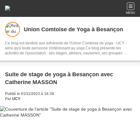
MENU
Union Comtoise de Yoga à Besançon
Ce blog est destiné aux adhérents de l'Union Comtoise de yoga - UCY -
ainsi qu'à toute personne s'intéressant au yoga.Ce blog présente les
activités de l'association : ses stages, ateliers, causeries, ses groupes :
méditation, enseignants de yoga, réflexion, son journal "AmiYOGA" et sa
bibliothèque. L'UCY s'intéresse au yoga, en tant que science de la
Connaissance et à ses dimensions physiques, philosophiques et
spirituelles.
Suite de stage de yoga à Besançon avec
Catherine MASSON
Publié le 01/11/2023 à 16:38
Par
UCY