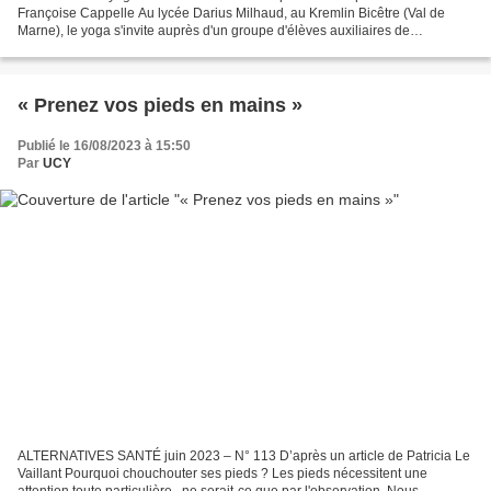
Françoise Cappelle Au lycée Darius Milhaud, au Kremlin Bicêtre (Val de
Marne), le yoga s'invite auprès d'un groupe d'élèves auxiliaires de
puériculture. Une première ! « Eh ! Madame,...
« Prenez vos pieds en mains »
Publié le 16/08/2023 à 15:50
Par
UCY
ALTERNATIVES SANTÉ juin 2023 – N° 113 D’après un article de Patricia Le
Vaillant Pourquoi chouchouter ses pieds ? Les pieds nécessitent une