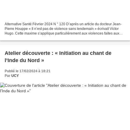
Alternative Santé Février 2024 N ° 120 D’après un article du docteur Jean-
Pierre Houppe « Il n’est pas de violence sans lendemain » écrivait Victor
Hugo. Cette maxime s’applique particulièrement aux violences faites aux
enfants, dont on sait aujourd’hui...
Atelier découverte : « Initiation au chant de
l’Inde du Nord »
Publié le 17/02/2024 à 18:21
Par
UCY