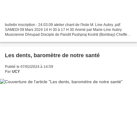
bulletin inscription - 24.03.09 atelier chant de l'Inde M. Line Aubry .pdf
SAMEDI 09 Mars 2024 14 H 30 à 17 H 30 Animé par Marie-Line Aubry
Musicienne Dhrupad Disciple de Pandit Pushpraj Koshti (Bombay) Cheffe
de chœur diplômée (Châlon-sur-Saône) ATELIER...
Les dents, baromètre de notre santé
Publié le 07/02/2024 à 14:59
Par
UCY