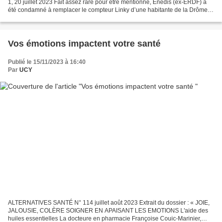
1, 20 juillet 2023 Fait assez rare pour être mentionné, Enedis (ex-ERDF) a
été condamné à remplacer le compteur Linky d’une habitante de la Drôme
âgée de 84 ans. Les agents de l’opérateur...
Vos émotions impactent votre santé
Publié le 15/11/2023 à 16:40
Par
UCY
ALTERNATIVES SANTÉ N° 114 juillet août 2023 Extrait du dossier : « JOIE,
JALOUSIE, COLÈRE SOIGNER EN APAISANT LES EMOTIONS L'aide des
huiles essentielles La docteure en pharmacie Françoise Couic-Marinier,