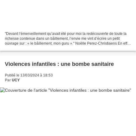
"Devant l’émerveillement qu’avait été pour moi la redécouverte de toute la
richesse contenue dans un bâillement, l’envie me vint d’écrire un petit
ouvrage sur : « le bâillement, mon guru »." Noëlle Perez-Christiaens En effet
chaque posture de yoga trouvait...
Violences infantiles : une bombe sanitaire
Publié le 13/03/2024 à 18:53
Par
UCY