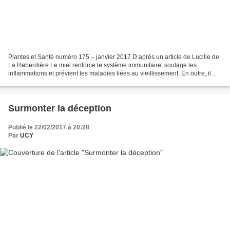
Plantes et Santé numéro 175 – janvier 2017 D’après un article de Lucille de
La Reberdière Le miel renforce le système immunitaire, soulage les
inflammations et prévient les maladies liées au vieillissement. En outre, il
offre une riche palette de saveurs,...
Surmonter la déception
Publié le 22/02/2017 à 20:28
Par
UCY