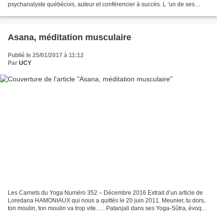
psychanalyste québécois, auteur et conférencier à succès. L ’un de ses
livres s’intitulait « Revivre », écrit...
Asana, méditation musculaire
Publié le 25/01/2017 à 11:12
Par
UCY
Les Carnets du Yoga Numéro 352 – Décembre 2016 Extrait d’un article de
Loredana HAMONIAUX qui nous a quittés le 20 juin 2011. Meunier, tu dors,
ton moulin, ton moulin va trop vite….. Patanjali dans ses Yoga-Sûtra, évoque
une image étrangement analogue...