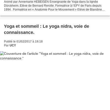
Animé par Annemarie HEBEISEN Enseignante de Yoga dans la lignée
Dürckheim. Elève de Bernard Rerolle. Formatrice à l’EFY de Paris depuis
1994 . Formatrice en « Anatomie Pour le Mouvement » Elève de Blandine
Calais- Germain. Pratique et anime des sessions...
Yoga et sommeil : Le yoga nidra, voie de
connaissance.
Publié le 01/02/2017 à 19:18
Par
UCY