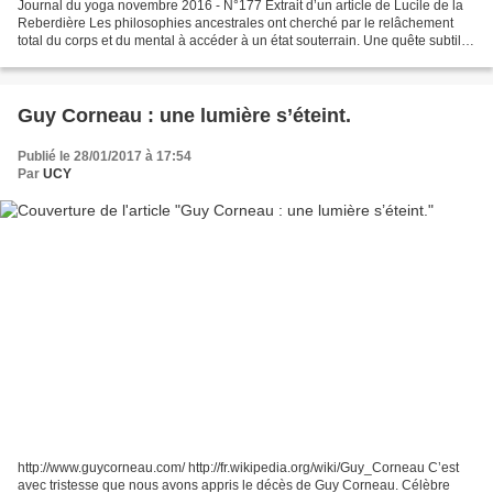
Journal du yoga novembre 2016 - N°177 Extrait d’un article de Lucile de la
Reberdière Les philosophies ancestrales ont cherché par le relâchement
total du corps et du mental à accéder à un état souterrain. Une quête subtile
qui consiste à endormir le...
Guy Corneau : une lumière s’éteint.
Publié le 28/01/2017 à 17:54
Par
UCY
http://www.guycorneau.com/ http://fr.wikipedia.org/wiki/Guy_Corneau C’est
avec tristesse que nous avons appris le décès de Guy Corneau. Célèbre