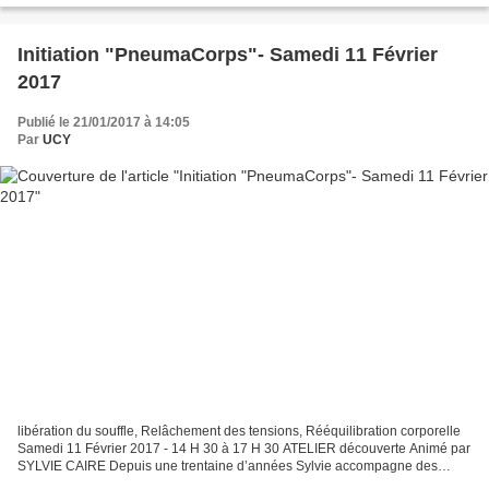
Initiation "PneumaCorps"- Samedi 11 Février
2017
Publié le 21/01/2017 à 14:05
Par
UCY
libération du souffle, Relâchement des tensions, Rééquilibration corporelle
Samedi 11 Février 2017 - 14 H 30 à 17 H 30 ATELIER découverte Animé par
SYLVIE CAIRE Depuis une trentaine d’années Sylvie accompagne des
personnes et des groupes dans différentes...