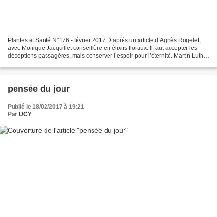
Plantes et Santé N°176 - février 2017 D’après un article d’Agnès Rogelet,
avec Monique Jacquillet conseillère en élixirs floraux. Il faut accepter les
déceptions passagères, mais conserver l’espoir pour l’éternité. Martin Luther
King Contrairement à l’insatisfaction,...
pensée du jour
Publié le 18/02/2017 à 19:21
Par
UCY