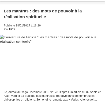
Les mantras : des mots de pouvoir à la
réalisation spirituelle
Publié le 18/01/2017 à 16:20
Par
UCY
Le journal du Yoga Décembre 2016 N°178 D’après un article d’Erik Sablé et
Alain Verdier La pratique des mantras se retrouve dans de nombreuses
philosophies et religions. Son origine remonte aux « Vedas », le recueil
littéraire le plus ancien connu à ce...