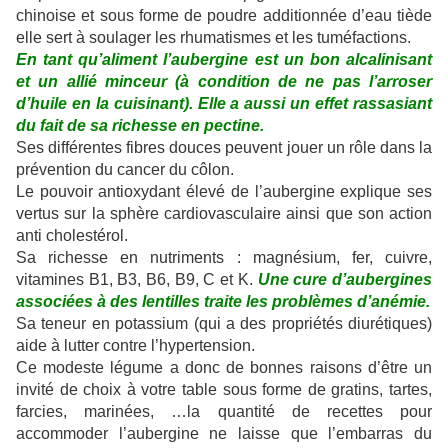
chinoise et sous forme de poudre additionnée d’eau tiède
elle sert à soulager les rhumatismes et les tuméfactions.
En tant qu’aliment l’aubergine est un bon alcalinisant
et un allié minceur (à condition de ne pas l’arroser
d’huile en la cuisinant). Elle a aussi un effet rassasiant
du fait de sa richesse en pectine.
Ses différentes fibres douces peuvent jouer un rôle dans la
prévention du cancer du côlon.
Le pouvoir antioxydant élevé de l’aubergine explique ses
vertus sur la sphère cardiovasculaire ainsi que son action
anti cholestérol.
Sa richesse en nutriments : magnésium, fer, cuivre,
vitamines B1, B3, B6, B9, C et K.
Une cure d’aubergines
associées à des lentilles traite les problèmes d’anémie.
Sa teneur en potassium (qui a des propriétés diurétiques)
aide à lutter contre l’hypertension.
Ce modeste légume a donc de bonnes raisons d’être un
invité de choix à votre table sous forme de gratins, tartes,
farcies, marinées, …la quantité de recettes pour
accommoder l’aubergine ne laisse que l’embarras du