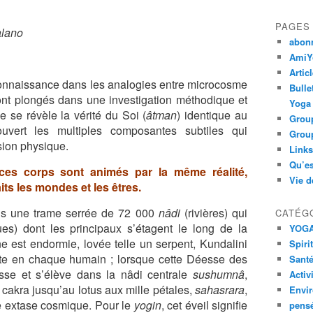
PAGES
alano
abon
AmiYo
Artic
 connaissance dans les analogies entre microcosme
Bulle
ont plongés dans
une investigation méthodique et
Yoga
 se révèle la vérité du Soi (
âtman
) identique au
Group
uvert les multiples composantes subtiles qui
Group
sion physique.
Links
Qu’es
 ces corps sont animés par la même réalité,
Vie d
its les mondes et les êtres.
ans une trame serrée de 72 000
nâdi
(rivières) qui
CATÉG
ues) dont les principaux s’étagent le long de la
YOG
e est endormie, lovée telle un serpent, Kundalini
Spiri
ente en chaque humain ; lorsque cette Déesse des
Santé
esse et s’élève dans la nâdi centrale
sushumnâ
,
Activ
s cakra jusqu’au lotus aux mille pétales,
sahasrara
,
Envi
e extase cosmique. Pour le
yogin
, cet éveil signifie
pens