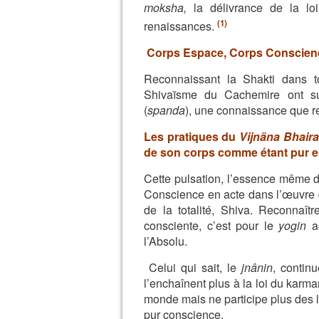
moksha,
la délivrance de la lo
(1)
renaissances.
Corps Espace, Corps Conscien
Reconnaissant la Shakti dans t
Shivaïsme du Cachemire ont su 
(
spanda
), une connaissance que re
Les pratiques du
Vijnäna Bhaira
de son corps comme étant pur es
Cette pulsation, l’essence même de
Conscience en acte dans l’œuvre d
de la totalité, Shiva. Reconnaîtr
consciente, c’est pour le
yogin
ac
l’Absolu.
Celui qui sait, le
jnânin
, contin
l’enchaînent plus à la loi du karman
monde mais ne participe plus des l
pur conscience.