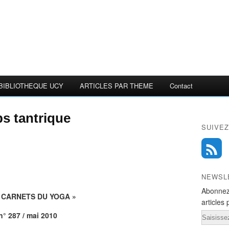
BIBLIOTHEQUE UCY
ARTICLES PAR THEME
Contact
ps tantrique
SUIVEZ
NEWSL
Abonnez
S CARNETS DU YOGA »
articles 
n° 287 / mai 2010
Email