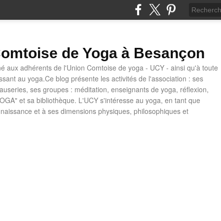
omtoise de Yoga à Besançon
né aux adhérents de l'Union Comtoise de yoga - UCY - ainsi qu'à toute
ssant au yoga.Ce blog présente les activités de l'association : ses
causeries, ses groupes : méditation, enseignants de yoga, réflexion,
OGA" et sa bibliothèque. L'UCY s'intéresse au yoga, en tant que
naissance et à ses dimensions physiques, philosophiques et