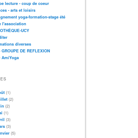
e lecture - coup de coeur
ces - arts et loisirs
gnement yoga-formation-stage été
e l'association
IOTHÈQUE-UCY
iter
mations diverses
- GROUPE DE REFLEXION
- AmiYoga
VES
oût
(1)
illet
(2)
in
(2)
ai
(1)
ril
(3)
ars
(3)
nvier
(5)