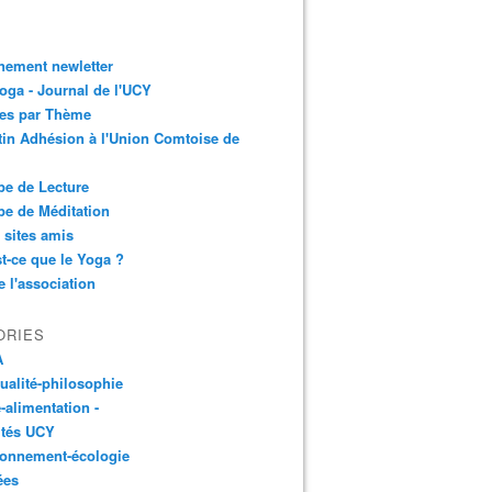
nement newletter
ga - Journal de l'UCY
les par Thème
tin Adhésion à l'Union Comtoise de
e de Lecture
e de Méditation
 sites amis
t-ce que le Yoga ?
e l'association
ORIES
A
tualité-philosophie
-alimentation -
ités UCY
ronnement-écologie
ées