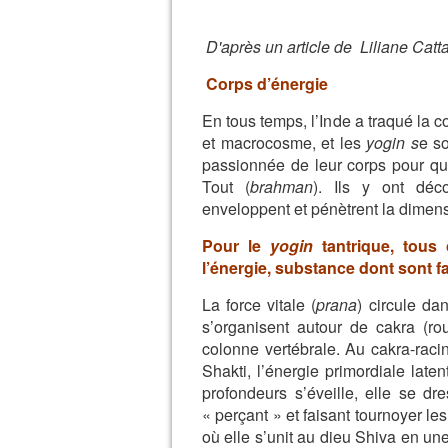
D'après un article de Liliane Catt
Corps d’énergie
En tous temps, l’Inde a traqué la
et macrocosme, et les
yogin s
e s
passionnée de leur corps pour que
Tout (
brahman
).
Ils y ont déco
enveloppent et pénètrent la dimen
Pour le
yogin
tantrique, tous
l’énergie, substance dont sont fa
La force vitale (
prana
) circule d
s’organisent autour de cakra (ro
colonne vertébrale. Au cakra-racin
Shakti, l’énergie primordiale lat
profondeurs s’éveille, elle se dr
« perçant » et faisant tournoyer le
où elle s’unit au dieu Shiva en un