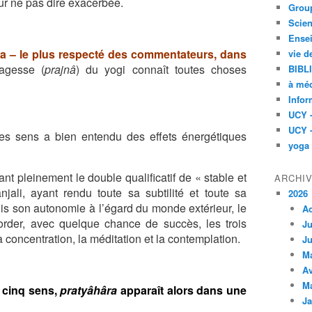
ur ne pas dire exacerbée.
Group
Scien
Ensei
sa – le plus respecté des commentateurs, dans
vie d
agesse (
prajnâ
) du yogi connaît toutes choses
BIBL
à méd
Infor
UCY 
UCY 
des sens a bien entendu
des effets énergétiques
yoga
ant pleinement le double qualificatif
de « stable et
ARCHI
njali, ayant
rendu toute sa subtilité et toute sa
2026
uis son autonomie à l’égard
du monde extérieur, le
A
order,
avec quelque chance de succès, les trois
Ju
 concentration, la méditation
et la contemplation.
Ju
M
Av
M
 cinq sens,
pratyâhâra
apparaît alors dans une
Ja