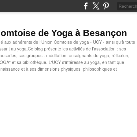
omtoise de Yoga à Besançon
né aux adhérents de l'Union Comtoise de yoga - UCY - ainsi qu'à toute
ssant au yoga.Ce blog présente les activités de l'association : ses
causeries, ses groupes : méditation, enseignants de yoga, réflexion,
OGA" et sa bibliothèque. L'UCY s'intéresse au yoga, en tant que
naissance et à ses dimensions physiques, philosophiques et