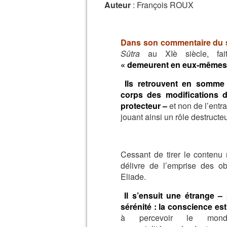
Auteur
: François ROUX
Dans son commentaire du sû
Sûtra
au XIè siècle, fa
« demeurent
en eux-mêmes
Ils retrouvent en somm
corps
des modifications 
protecteur –
et non de l’entr
jouant ainsi un rôle
destructeu
Cessant de tirer le contenu m
délivre de l’emprise des o
Eliade.
Il s’ensuit une étrange 
sérénité : la conscience es
à percevoir
le mond