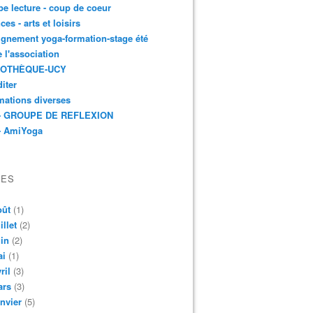
e lecture - coup de coeur
ces - arts et loisirs
gnement yoga-formation-stage été
e l'association
IOTHÈQUE-UCY
iter
mations diverses
- GROUPE DE REFLEXION
- AmiYoga
VES
oût
(1)
illet
(2)
in
(2)
ai
(1)
ril
(3)
ars
(3)
nvier
(5)