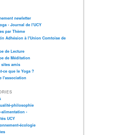
nement newletter
ga - Journal de l'UCY
les par Thème
tin Adhésion à l'Union Comtoise de
e de Lecture
e de Méditation
 sites amis
t-ce que le Yoga ?
e l'association
ORIES
A
tualité-philosophie
-alimentation -
ités UCY
ronnement-écologie
ées