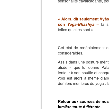
sensorialité
cavalcadante, po
« Alors, dit seulement Vyâ
son
Yoga-Bhâshya
–
la s
telles
qu’elles sont ».
Cet état de redéploiement 
considérables.
Assis dans
une posture mérit
aisée » que lui donne Pata
lenteur
à son souffle et conq
yogi est alors à même d’ab
derniers
membres du yoga : la
Retour aux sources de nos
lumière toute différente.