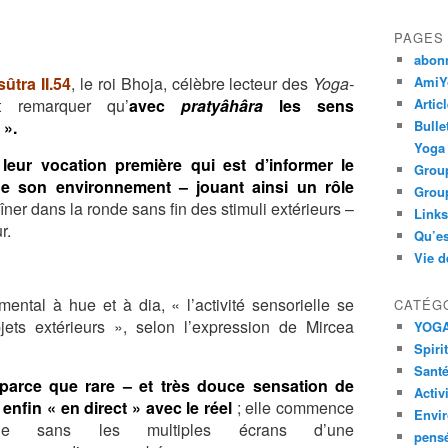
PAGES
abon
tra II.54
, le roi Bhoja, célèbre lecteur des
Yoga-
AmiYo
it
remarquer qu’
avec
pratyâhâra
les sens
Artic
 ».
Bulle
Yoga
e
leur vocation première qui est d’informer le
Group
de son environnement – jouant ainsi
un rôle
Group
aîner dans la ronde
sans fin des stimuli extérieurs –
Links
r.
Qu’es
Vie d
ental à hue et à dia, « l’activité sensorielle se
CATÉG
bjets
extérieurs », selon l’expression de Mircea
YOG
Spiri
Santé
– parce que rare – et très douce
sensation de
Activ
t enfin
« en direct » avec le réel
; elle commence
Envi
e sans les multiples écrans d’une
pens