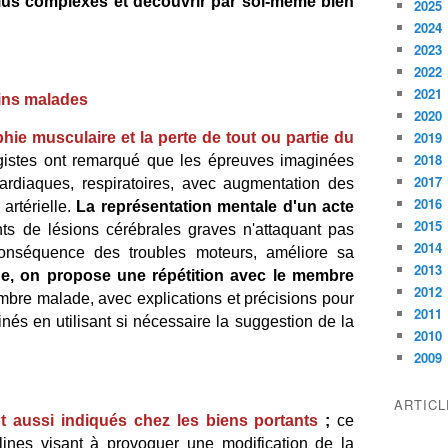
lus complexes et découvrir par soi-même bien
2025
2024
2023
2022
2021
ains malades
2020
2019
hie musculaire et la perte de tout ou partie du
2018
gistes ont remarqué que les épreuves imaginées
2017
ardiaques, respiratoires, avec augmentation des
2016
artérielle.
La représentation mentale d'un acte
2015
nts de lésions cérébrales graves n'attaquant pas
2014
 conséquence des troubles moteurs, améliore sa
2013
ue, on propose une répétition avec le membre
2012
re malade, avec explications et précisions pour
2011
és en utilisant si nécessaire la suggestion de la
2010
2009
ARTIC
aussi indiqués chez les biens portants
;
ce
iplines visant à provoquer une modification de la