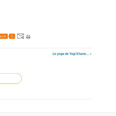
post
0
Le yoga de Yogi Khane… »