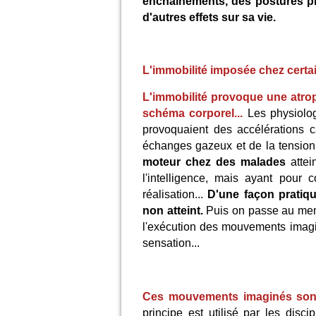
enchainements, des postures p
d'autres effets sur sa vie.
L'immobilité imposée chez cert
L'immobilité provoque une atrop
schéma corporel...
Les physiolo
provoquaient des accélérations c
échanges gazeux et de la tension 
moteur chez des malades
attei
l'intelligence, mais ayant pour
réalisation...
D'une façon pratiq
non atteint.
Puis on passe au memb
l'exécution des mouvements imagin
sensation...
Ces mouvements imaginés sont 
principe est utilisé par les disc