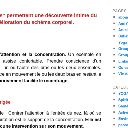
PAGES
" permettent une découverte intime du
abon
élioration du schéma corporel.
AmiYo
Artic
Bulle
Yoga
Group
'attention et la concentration.
Un exemple en
Group
Links
 assise confortable. Prendre conscience d'un
Qu’es
c l'un ou l'autre des bras ou les deux ensembles.
Vie d
re en mouvement le ou les deux bras en restant le
ouvement facilite le recentrage.
CATÉG
YOG
Spiri
rigée
Santé
Activ
 : Centrer l'attention à l'entrée du nez, là où se
Envi
spiration est le support de la concentration.
Elle est
pens
 aucune intervention sur son mouvement.