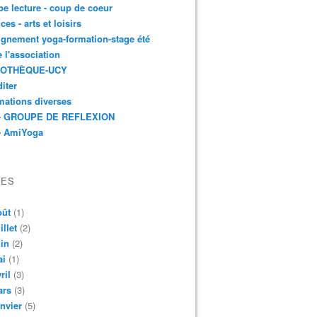
e lecture - coup de coeur
ces - arts et loisirs
gnement yoga-formation-stage été
e l'association
IOTHÈQUE-UCY
iter
mations diverses
- GROUPE DE REFLEXION
- AmiYoga
VES
oût
(1)
illet
(2)
in
(2)
ai
(1)
ril
(3)
ars
(3)
nvier
(5)