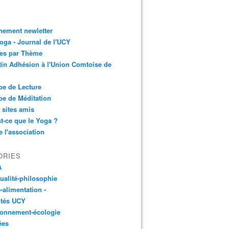
nement newletter
ga - Journal de l'UCY
les par Thème
tin Adhésion à l'Union Comtoise de
e de Lecture
e de Méditation
 sites amis
t-ce que le Yoga ?
e l'association
ORIES
A
tualité-philosophie
-alimentation -
ités UCY
ronnement-écologie
ées