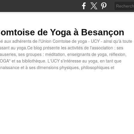
omtoise de Yoga à Besançon
né aux adhérents de l'Union Comtoise de yoga - UCY - ainsi qu'à toute
ssant au yoga.Ce blog présente les activités de l'association : ses
causeries, ses groupes : méditation, enseignants de yoga, réflexion,
OGA" et sa bibliothèque. L'UCY s'intéresse au yoga, en tant que
naissance et à ses dimensions physiques, philosophiques et