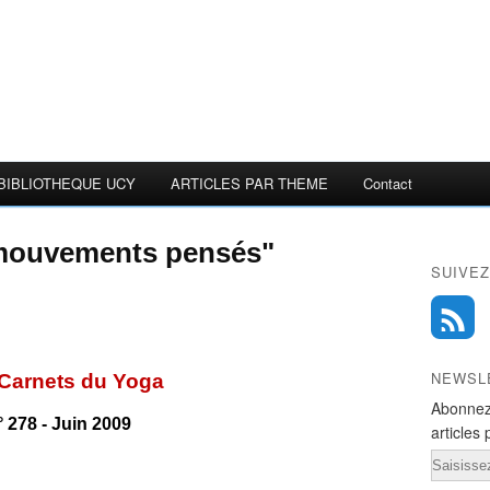
BIBLIOTHEQUE UCY
ARTICLES PAR THEME
Contact
"mouvements pensés"
SUIVEZ
NEWSL
Carnets du Yoga
Abonnez
 278 - J
uin 2009
articles 
Email