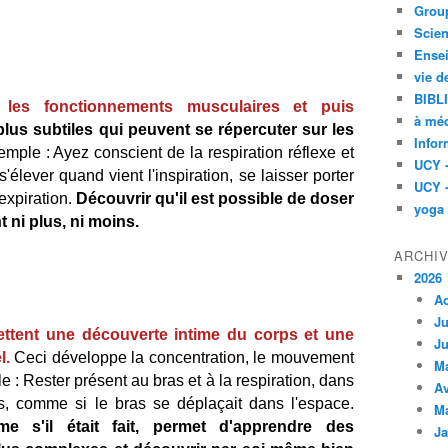
Group
Scien
Ensei
vie d
BIBL
r les fonctionnements musculaires et puis
à méd
plus subtiles qui peuvent se répercuter sur les
Infor
emple : Ayez conscient de la respiration réflexe et
UCY 
élever quand vient l'inspiration, se laisser porter
UCY 
'expiration.
Découvrir qu'il est possible de doser
yoga
t ni plus, ni moins.
ARCHI
2026
A
Ju
tent une découverte intime du corps et une
Ju
l.
Ceci développe la concentration, le mouvement
M
e : Rester présent au bras et à la respiration, dans
Av
ons, comme si le bras se déplaçait dans l'espace.
M
s'il était fait, permet d'apprendre des
Ja