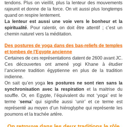
tendons. Plus on vieillit, plus la lenteur des mouvements
rajeunit et donne de la force. On vit aussi plus longtemps
quand on respire lentement.
La lenteur est aussi une voie vers le bonheur et la
spiritualité
. Pour ralentir, on doit être attentif ; c’est un
chemin naturel vers la méditation.
Des postures de yoga dans des bas-reliefs de temples
et tombes de l’Egypte ancienne
Certaines de ces représentations datent de 2600 avant JC.
Ces découvertes ont amené yogi Khane à étudier
l’ancienne tradition égyptienne en plus de la tradition
indienne.
On sait qu’en yoga
les postures ne sont rien sans la
synchronisation avec la respiration
et la maitrise du
souffle. Or, en Egypte, l’équivalent du mot ‘yoga’ est le
terme ‘
sema’
qui signifie aussi ‘unir’ et ce terme est
représenté au moyen d’un hiéroglyphe qui représente les
poumons et la trachée artère.
On retrouve dans les deux traditions le rôle