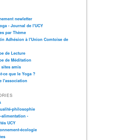
nement newletter
ga - Journal de l'UCY
les par Thème
tin Adhésion à l'Union Comtoise de
e de Lecture
e de Méditation
 sites amis
t-ce que le Yoga ?
e l'association
ORIES
A
tualité-philosophie
-alimentation -
ités UCY
ronnement-écologie
ées