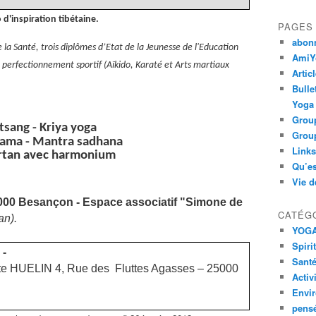
d'inspiration tibétaine.
PAGES
abon
 la Santé, trois diplômes d’Etat de la Jeunesse de l'Education
AmiYo
n perfectionnement sportif (Aïkido, Karaté et Arts martiaux
Artic
Bulle
Yoga
Group
atsang - Kriya yoga
Group
yama - Mantra sadhana
Links
irtan avec harmonium
Qu’es
Vie d
000 Besançon -
Espace associatif
"
Simone de
CATÉG
an).
YOG
Spiri
1 -
Santé
tte HUELIN
4, Rue des Fluttes Agasses – 25000
Activ
Envi
pens