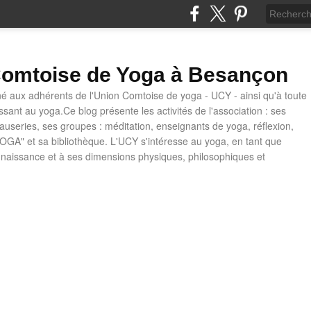
omtoise de Yoga à Besançon
né aux adhérents de l'Union Comtoise de yoga - UCY - ainsi qu'à toute
ssant au yoga.Ce blog présente les activités de l'association : ses
causeries, ses groupes : méditation, enseignants de yoga, réflexion,
OGA" et sa bibliothèque. L'UCY s'intéresse au yoga, en tant que
naissance et à ses dimensions physiques, philosophiques et