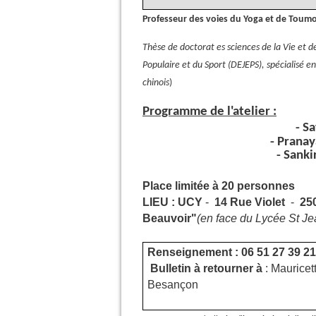
Professeur des voies du Yoga et de Toumo 
Thèse de doctorat es sciences de la Vie et de
Populaire et du Sport (DEJEPS), spécialisé e
chinois
)
Programme de l'atelier :
- S
- Prana
- Sank
Place limitée à 20 personnes
LIEU : UCY
-
14 Rue Violet
-
25
Beauvoir"
(en face du Lycée St Je
Renseignement : 06 51 27 39 2
Bulletin à retourner à
: Maurice
Besançon