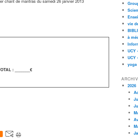
telier chant de mantras du samedi 26 janvier 2013
Group
Scien
Ensei
:
vie d
BIBL
à méd
Infor
UCY 
UCY 
yoga
OTAL : _______€
ARCHI
2026
A
Ju
Ju
M
Av
M
Ja
0