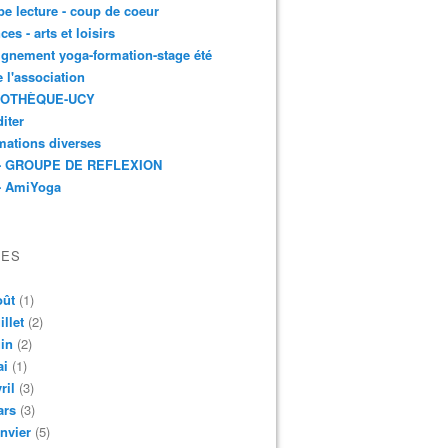
e lecture - coup de coeur
ces - arts et loisirs
gnement yoga-formation-stage été
e l'association
IOTHÈQUE-UCY
iter
mations diverses
- GROUPE DE REFLEXION
- AmiYoga
VES
oût
(1)
illet
(2)
in
(2)
ai
(1)
ril
(3)
ars
(3)
nvier
(5)