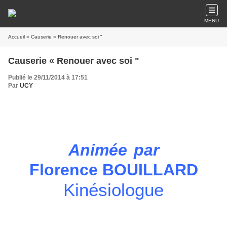
MENU
Accueil
» Causerie « Renouer avec soi "
Causerie « Renouer avec soi "
Publié le 29/11/2014 à 17:51
Par
UCY
Animée
par
Florence BOUILLARD
Kinésiologue