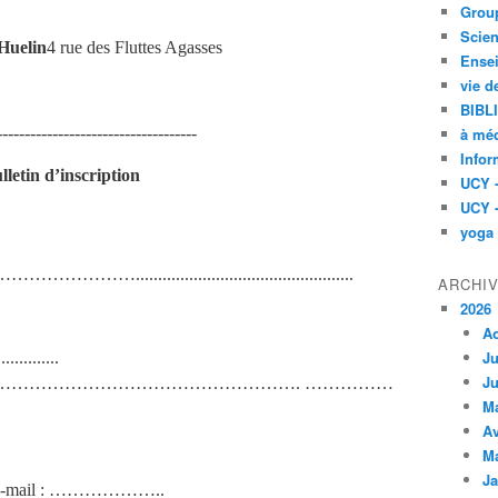
Group
Scien
Huelin
4 rue des Fluttes Agasses
Ensei
vie d
BIBL
------------------------------------
à méd
Infor
lletin d’inscription
UCY 
UCY 
yoga
.........................................
ARCHI
2026
A
Ju
............
Ju
……………………………………………. ……………
M
Av
M
Ja
......e-mail : ………………..