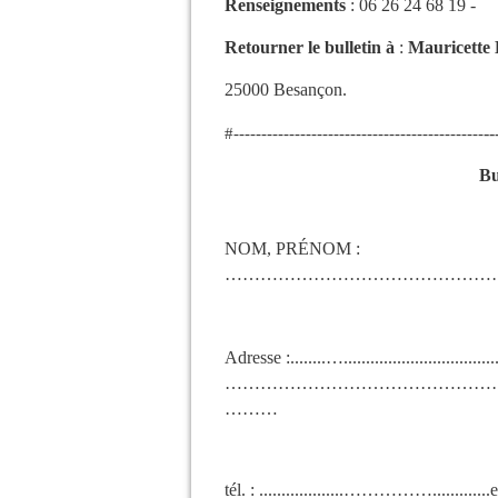
Renseignements
:
06 26 24 68 19 -
Retourner le bulletin à
:
Mauricette 
25000 Besançon.
--
#
---------------------------------------------
Bu
NOM, PRÉNOM :
……………………………………………………………........
Adresse :........…....................................
………………………………………
………
tél. : ...................…………….......