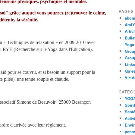
 tensions physiques, psychiques et mentales.
PAGES
 soi" grâce auquel vous pourrez (re)trouver le calme,
abon
détente, la sérénité.
AmiYo
Artic
Bulle
on « Techniques de relaxation » en 2009-2010 avec
Yoga
du RYE (Recherche sur le Yoga dans l'Education).
Group
Group
Links
Qu’es
laid pour se couvrir, et si besoin un support pour la
Vie d
te pliée)
, une tenue souple et chaude.
CATÉG
YOG
sociatif Simone de Beauvoir" 25000 Besançon
Spiri
Santé
Activ
Envi
'ordre d'arrivée avec leur règlement.
pens