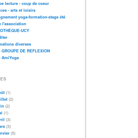
e lecture - coup de coeur
ces - arts et loisirs
gnement yoga-formation-stage été
e l'association
IOTHÈQUE-UCY
iter
mations diverses
- GROUPE DE REFLEXION
- AmiYoga
VES
oût
(1)
illet
(2)
in
(2)
ai
(1)
ril
(3)
ars
(3)
nvier
(5)