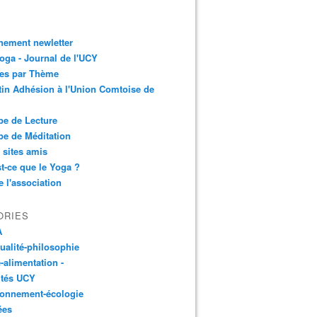
nement newletter
ga - Journal de l'UCY
les par Thème
tin Adhésion à l'Union Comtoise de
e de Lecture
e de Méditation
 sites amis
t-ce que le Yoga ?
e l'association
ORIES
A
tualité-philosophie
-alimentation -
ités UCY
ronnement-écologie
ées