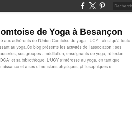
omtoise de Yoga à Besançon
né aux adhérents de l'Union Comtoise de yoga - UCY - ainsi qu'à toute
ssant au yoga.Ce blog présente les activités de l'association : ses
causeries, ses groupes : méditation, enseignants de yoga, réflexion,
OGA" et sa bibliothèque. L'UCY s'intéresse au yoga, en tant que
naissance et à ses dimensions physiques, philosophiques et