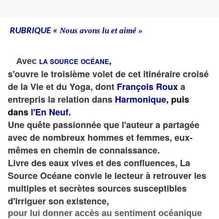
Nous avons lu et aimé »
RUBRIQUE «
Avec
,
L
A SO
U
RCE
O
C
É
A
N
E
s'ouvre le troisième volet de cet itinéraire croisé
de la Vie et du Yoga, dont
François Roux
a
entrepris la relation dans
Harmonique,
puis
dans
l'En Neuf.
Une quête passionnée que l'auteur a partagée
avec de nombreux hommes et femmes, eux-
mêmes en chemin de connaissance.
Livre des eaux vives et des confluences, La
Source Océane convie le lecteur à retrouver les
multiples et secrètes sources susceptibles
d'irriguer son existence,
pour lui donner accès au sentiment océanique