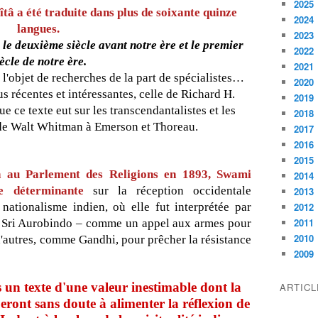
2025
îtâ a été traduite dans plus de soixante quinze
2024
langues.
2023
 le deuxième siècle avant notre ère et le premier
2022
ècle de notre ère.
2021
 l'objet de recherches de la part de spécialistes…
2020
us récentes et intéressantes, celle de Richard H.
2019
e ce texte eut sur les transcendantalistes et les
2018
de Walt Whitman à Emerson et Thoreau.
2017
2016
2015
on au Parlement des Religions en 1893, Swami
2014
e déterminante
sur la réception occidentale
2013
nationalisme indien, où elle fut interprétée par
2012
2011
 de Sri Aurobindo – comme un appel aux armes pour
2010
 d'autres, comme Gandhi, pour prêcher la résistance
2009
s un texte d'une valeur inestimable dont la
ARTIC
nueront sans doute à alimenter la réflexion de