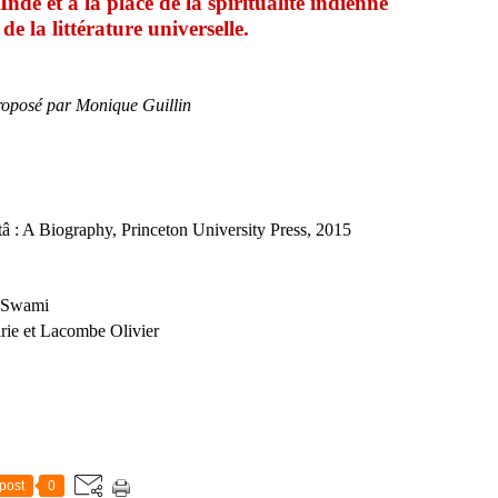
'Inde et à la place de la spiritualité indienne
 de la littérature universelle.
oposé par Monique Guillin
 : A Biography, Princeton University Press, 2015
 Swami
ie et Lacombe Olivier
post
0