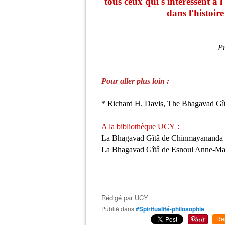
tous ceux qui s'intéressent à l
dans l'histoire
Pr
Pour aller plus loin :
* Richard H. Davis, The Bhagavad Gîtâ
A la bibliothèque UCY :
La Bhagavad Gîtâ de Chinmayananda
La Bhagavad Gîtâ de Esnoul Anne-Mar
Rédigé par
UCY
Publié dans
#Spiritualité-philosophie
Re