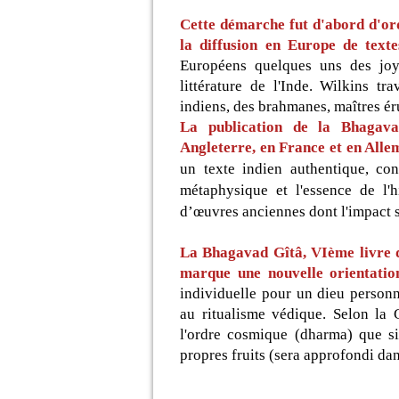
Cette démarche fut d'abord d'or
la diffusion en Europe de texte
Européens quelques uns des joya
littérature de l'Inde. Wilkins tr
indiens, des brahmanes, maîtres éru
La publication de la Bhagav
Angleterre, en France et en Alle
un texte indien authentique, c
métaphysique et l'essence de l'
d’œuvres
anciennes dont l'impact s
La Bhagavad Gîtâ, VIème livre 
marque une nouvelle orientatio
individuelle pour un dieu personn
au ritualisme védique. Selon la G
l'ordre cosmique (dharma) que s
propres fruits (sera approfondi da