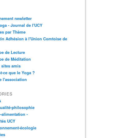
nement newletter
ga - Journal de l'UCY
les par Thème
tin Adhésion à l'Union Comtoise de
e de Lecture
e de Méditation
 sites amis
t-ce que le Yoga ?
e l'association
ORIES
A
tualité-philosophie
-alimentation -
ités UCY
ronnement-écologie
ées