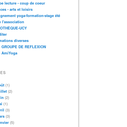
e lecture - coup de coeur
ces - arts et loisirs
gnement yoga-formation-stage été
e l'association
IOTHÈQUE-UCY
iter
mations diverses
- GROUPE DE REFLEXION
- AmiYoga
VES
oût
(1)
illet
(2)
in
(2)
ai
(1)
ril
(3)
ars
(3)
nvier
(5)