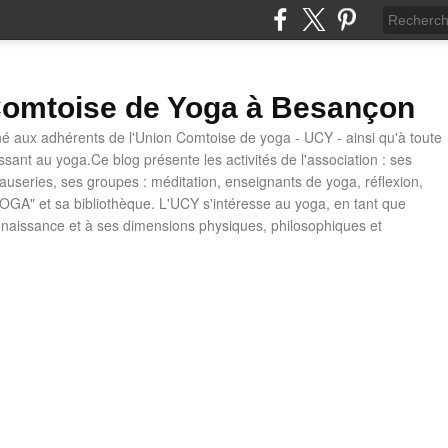
omtoise de Yoga à Besançon
né aux adhérents de l'Union Comtoise de yoga - UCY - ainsi qu'à toute
ssant au yoga.Ce blog présente les activités de l'association : ses
causeries, ses groupes : méditation, enseignants de yoga, réflexion,
OGA" et sa bibliothèque. L'UCY s'intéresse au yoga, en tant que
naissance et à ses dimensions physiques, philosophiques et