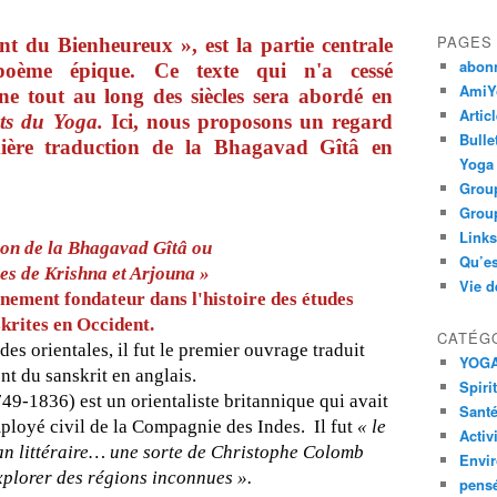
PAGES
 du Bienheureux », est la partie centrale
abon
oème épique. Ce texte qui n'a cessé
AmiYo
ne tout au long des siècles sera abordé en
Artic
ts du Yoga.
Ici, nous proposons un regard
Bulle
mière traduction de la Bhagavad Gîtâ en
Yoga
Group
Group
Links
ion de la Bhagavad Gîtâ ou
Qu’es
es de Krishna et Arjouna »
Vie d
nement fondateur dans l'histoire des études
krites en Occident.
CATÉG
es orientales, il fut le premier ouvrage traduit
YOG
nt du sanskrit en anglais.
Spiri
49-1836) est un orientaliste britannique qui avait
Santé
oyé civil de la Compagnie des Indes. Il fut
« le
Activ
an littéraire… une sorte de Christophe Colomb
Envi
xplorer des régions inconnues ».
pens