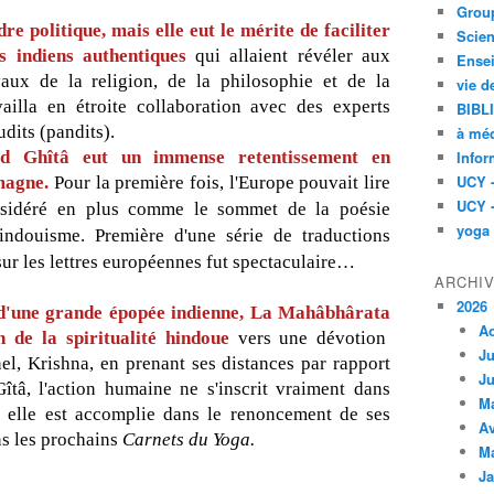
Group
dre politique,
mais elle eut le mérite de faciliter
Scien
s indiens authentiques
qui allaient révéler aux
Ensei
ux de la religion, de la philosophie et de la
vie d
availla en étroite collaboration avec des experts
BIBL
dits (pandits).
à méd
ad Ghîtâ eut un immense retentissement en
Infor
UCY 
magne.
Pour la première fois, l'Europe pouvait lire
UCY 
onsidéré en plus comme le sommet de la poésie
yoga
hindouisme. Première d'une série de traductions
ur les lettres européennes fut spectaculaire…
ARCHI
2026
d'une grande épopée indienne, La Mahâbhârata
A
n de la spiritualité hindoue
vers une dévotion
Ju
el, Krishna, en prenant ses distances par rapport
Ju
îtâ, l'action humaine ne s'inscrit vraiment dans
M
i elle est accomplie dans le renoncement de ses
Av
ns les prochains
Carnets du Yoga.
M
Ja