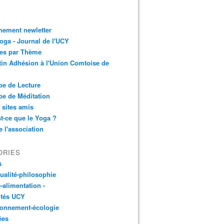
nement newletter
ga - Journal de l'UCY
les par Thème
tin Adhésion à l'Union Comtoise de
e de Lecture
e de Méditation
 sites amis
t-ce que le Yoga ?
e l'association
ORIES
A
tualité-philosophie
-alimentation -
ités UCY
ronnement-écologie
ées