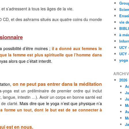
Group
et s’adressent à tous les âges de la vie.
Scien
Ensei
00 CD, et des ashrams situés aux quatre coins du monde
vie d
BIBL
à méd
isionnaire
Infor
UCY 
la possibilité d’être moines ;
il a donné aux femmes le
UCY 
t que la femme est plus spirituelle que l’homme dans
yoga
yas alors que c’était interdit.
ARCHI
2026
on ne peut pas entrer dans la méditation
tation,
A
-yoga est un préliminaire de premier ordre qui inclut
Ju
 langue, intestin …). Avoir un corps en bonne santé est
Ju
 de clarté.
Mais dire que le yoga n’est que physique n’a
M
a forme un tout, dont le but est de se connecter à
Av
M
Ja
ui est en nous.