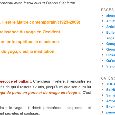
Lorenceau avec Jean-Louis et Francis Gianfermi
PAGES
abon
AmiYo
 il est le Maitre contemporain (1923-2009)
Artic
enaissance du yoga en Occident
Bulle
Yoga
ont entre spiritualité et science.
Group
Group
t du yoga, c’est la méditation.
Links
Qu’es
Vie d
CATÉG
écoce et brillant.
Chercheur invétéré, il rencontre en
YOG
 de qui il restera 12 ans, jusqu’à ce que son guru lui
Spiri
ga de porte en porte et de rivage en rivage ».
C’est
Santé
.
Activ
Envi
lexe le yoga : il décrit précisément, simplement et
pens
nt secrètes et confuses.