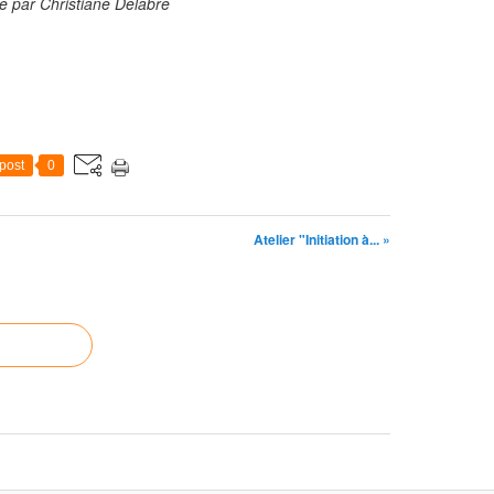
é par Christiane Delabre
post
0
Atelier "Initiation à... »