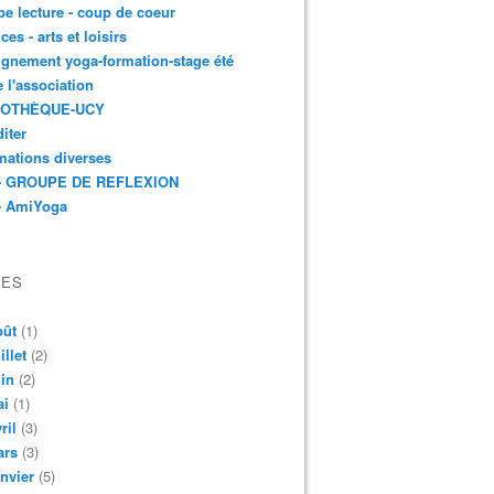
e lecture - coup de coeur
ces - arts et loisirs
gnement yoga-formation-stage été
e l'association
IOTHÈQUE-UCY
iter
mations diverses
- GROUPE DE REFLEXION
- AmiYoga
VES
oût
(1)
illet
(2)
in
(2)
ai
(1)
ril
(3)
ars
(3)
nvier
(5)