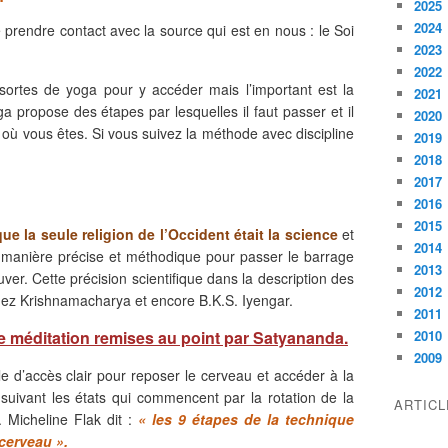
2025
2024
prendre contact avec la source qui est en nous : le Soi
2023
2022
 sortes de yoga pour y accéder mais l’important est la
2021
oga propose des étapes par lesquelles il faut passer et il
2020
it où vous êtes. Si vous suivez la méthode avec discipline
2019
2018
2017
2016
2015
 la seule religion de l’Occident était la science
et
2014
de manière précise et méthodique pour passer le barrage
2013
ver. Cette précision scientifique dans la description des
2012
hez Krishnamacharya et encore B.K.S. Iyengar.
2011
 méditation remises au point par Satyananda.
2010
2009
le d’accès clair pour reposer le cerveau et accéder à la
suivant les états qui commencent par la rotation de la
ARTIC
 Micheline Flak dit :
« les 9 étapes de la technique
cerveau ».