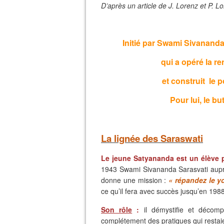
D’après un article de J. Lorenz et P. 
Initié par Swami Sivananda,
qui a opéré la r
et construit
le p
Pour lui, le bu
La lignée des Saraswati
Le jeune Satyananda est un élève pr
1943 Swami Sivananda Sarasvati auprès
donne une mission :
« répandez le yo
ce qu’il fera avec succès jusqu’en 1988
Son rôle
:
il démystifie et décomp
complétement des pratiques qui restaie