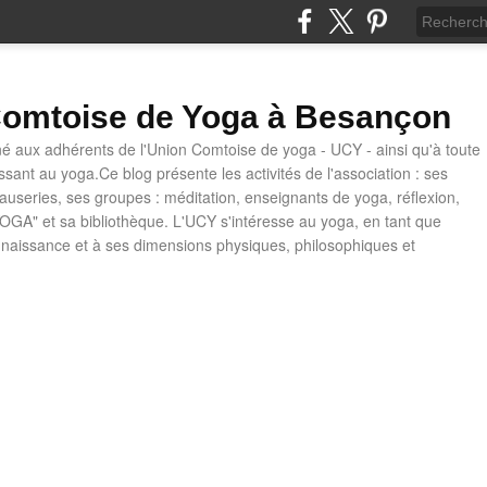
omtoise de Yoga à Besançon
né aux adhérents de l'Union Comtoise de yoga - UCY - ainsi qu'à toute
ssant au yoga.Ce blog présente les activités de l'association : ses
causeries, ses groupes : méditation, enseignants de yoga, réflexion,
OGA" et sa bibliothèque. L'UCY s'intéresse au yoga, en tant que
naissance et à ses dimensions physiques, philosophiques et