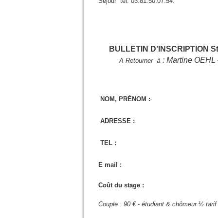
Séjour tél. 03.81.50.07.54.
BULLETIN D’INSCRIPTION
St
: Martine OEHL 
à
A Retourner
NOM, PRÉNOM :
ADRESSE :
TEL :
E mail :
Coût du s
Couple : 90 € - é
tudiant & chômeur ½ tarif - 