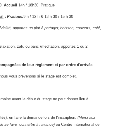
0 Accueil
14h / 18h30 Pratique
il
:
Pratique.
9 h / 12 h & 13 h 30 / 15 h 30
ialité, apportez un plat à partager, boisson, couverts, café,
relaxation, zafu ou banc /méditation,
apportez 1 ou 2
ompagnées de leur règlement et
par ordre d'arrivée.
, nous vous prévenons si le stage est complet.
semaine avant le début du stage ne peut donner lieu à
ités), en faire la demande lors de l’inscription.
(Merci aux
e se faire connaître à l’avance) ou
Centre International de