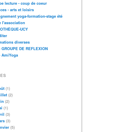
e lecture - coup de coeur
ces - arts et loisirs
gnement yoga-formation-stage été
e l'association
IOTHÈQUE-UCY
iter
mations diverses
- GROUPE DE REFLEXION
- AmiYoga
VES
oût
(1)
illet
(2)
in
(2)
ai
(1)
ril
(3)
ars
(3)
nvier
(5)