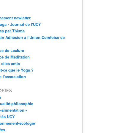
nement newletter
ga - Journal de l'UCY
les par Thème
tin Adhésion à l'Union Comtoise de
e de Lecture
e de Méditation
 sites amis
t-ce que le Yoga ?
e l'association
ORIES
A
tualité-philosophie
-alimentation -
ités UCY
ronnement-écologie
ées