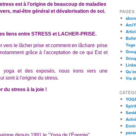
stress est à l'origine de beaucoup de maladies
ers, mal-être général et dévalorisation de soi.
PAGES
abon
AmiYo
Artic
 les liens entre STRESS et LACHER-PRISE.
Bulle
Yoga
ers le lâcher prise et comment en lâchant- prise
Group
notamment grâce à l'acceptation de ce qui Est et
Group
Links
yoga et des exposés, nous irons vers une
Qu’es
sont à l'origine du stress.
Vie d
u stress à la joie !
CATÉG
YOG
Spiri
Santé
Activ
Envi
pens
seigne depuis 1991 le "Yoga de l'Énergie".