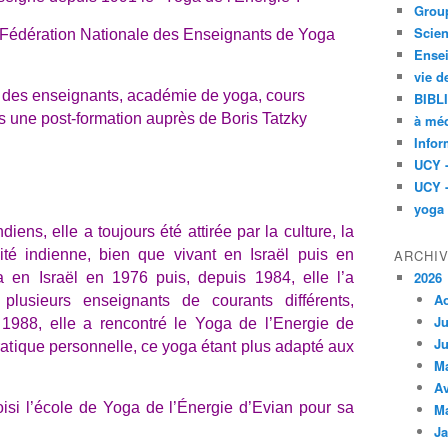
Group
Scien
 Fédération Nationale des Enseignants de Yoga
Ensei
vie d
 des enseignants, académie de yoga, cours
BIBL
urs une post-formation auprès de Boris Tatzky
à méd
Infor
UCY 
UCY 
yoga
iens, elle a toujours été attirée par la culture, la
lité indienne, bien que vivant en Israël puis en
ARCHI
2026
a en Israël en 1976 puis, depuis 1984, elle l’a
A
lusieurs enseignants de courants différents,
Ju
n 1988, elle a rencontré le Yoga de l’Energie de
Ju
pratique personnelle, ce yoga étant plus adapté aux
M
Av
oisi l’école de Yoga de l’Énergie d’Evian pour sa
M
Ja