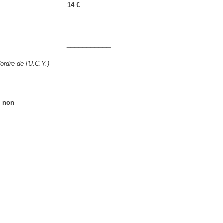
12 : 14 €
______
ordre de l'U.C.Y.)
i non
____