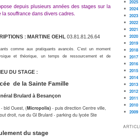
2025
ropose depuis plusieurs années des stages sur la
2024
e la souffrance dans divers cadres.
2023
2022
2021
2020
IPTIONS : MARTINE OEHL
03.81.81.26.64
2019
tants comme aux pratiquants avancés. C’est un moment
2018
hysique et théorique, un temps de ressourcement et de
2017
2016
2015
IEU DU STAGE :
2014
cée de la Sainte Famille
2013
2012
énéral Brulard à Besançon
2011
2010
 bld Ouest, (
Micropolis)
-
puis direction Centre ville,
2009
out droit, rue du Gl Brulard
-
parking du lycée Ste
ARTIC
ulement du stage