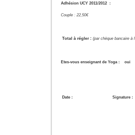
Adhésion UCY
2011/20
Couple : 22,50€
_____
Total
à régler :
(par chèque bancaire à l'
Etes-vous enseignant de Yoga : ou
Date : Signature :
___________________________________