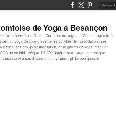
omtoise de Yoga à Besançon
né aux adhérents de l'Union Comtoise de yoga - UCY - ainsi qu'à toute
ssant au yoga.Ce blog présente les activités de l'association : ses
causeries, ses groupes : méditation, enseignants de yoga, réflexion,
OGA" et sa bibliothèque. L'UCY s'intéresse au yoga, en tant que
naissance et à ses dimensions physiques, philosophiques et