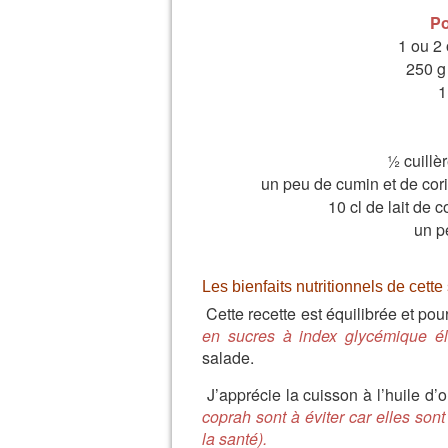
Po
1 ou 2 o
250 g 
1
½ cuillè
un peu de cumin et de cor
10 cl de lait de c
un p
Les bienfaits nutritionnels de cett
Cette recette est équilibrée et pour
en sucres à index glycémique él
salade.
J’apprécie la cuisson à l’huile d’
coprah sont à éviter car elles so
la santé).