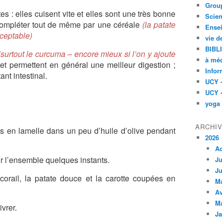
Group
tes : elles cuisent vite et elles sont une très bonne
Scien
compléter tout de même par une céréale
(la patate
Ensei
ceptable)
vie d
BIBL
(surtout le curcuma – encore mieux si l’on y ajoute
à méd
et permettent en général une meilleur digestion ;
Infor
ant intestinal.
UCY 
UCY 
yoga
ARCHI
s en lamelle dans un peu d’huile d’olive pendant
2026
A
ir l’ensemble quelques instants.
Ju
Ju
 corail, la patate douce et la carotte coupées en
M
Av
M
vrer.
Ja