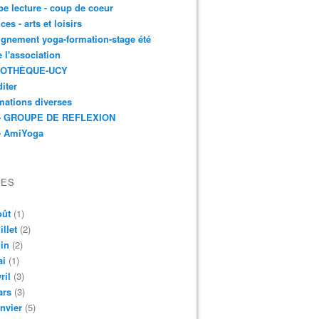
e lecture - coup de coeur
ces - arts et loisirs
gnement yoga-formation-stage été
e l'association
IOTHÈQUE-UCY
iter
mations diverses
- GROUPE DE REFLEXION
- AmiYoga
VES
oût
(1)
illet
(2)
in
(2)
ai
(1)
ril
(3)
ars
(3)
nvier
(5)