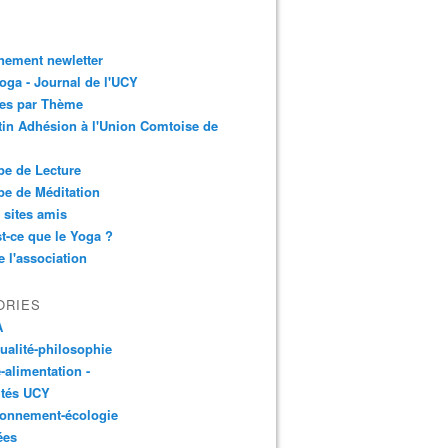
nement newletter
ga - Journal de l'UCY
les par Thème
tin Adhésion à l'Union Comtoise de
e de Lecture
e de Méditation
 sites amis
t-ce que le Yoga ?
e l'association
ORIES
A
tualité-philosophie
-alimentation -
ités UCY
ronnement-écologie
ées