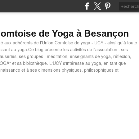
omtoise de Yoga à Besançon
né aux adhérents de l'Union Comtoise de yoga - UCY - ainsi qu'à toute
ssant au yoga.Ce blog présente les activités de l'association : ses
causeries, ses groupes : méditation, enseignants de yoga, réflexion,
OGA" et sa bibliothèque. L'UCY s'intéresse au yoga, en tant que
naissance et à ses dimensions physiques, philosophiques et