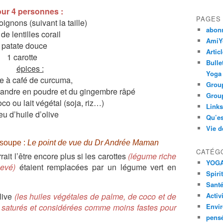
ur 4 personnes :
PAGES
ignons (suivant la taille)
abon
de lentilles corail
AmiYo
 patate douce
Artic
1 carotte
Bulle
épices :
Yoga
re à café de curcuma,
Group
iandre en poudre et du gingembre râpé
Group
oco ou lait végétal (soja, riz…)
Links
eu d’huile d’olive
Qu’es
Vie d
e soupe :
Le point de vue du Dr Andrée Maman
CATÉG
rait l’être encore plus si les carottes
(légume riche
YOG
evé)
étaient remplacées par un légume vert en
Spiri
Santé
olive
(les huiles végétales de palme, de coco et de
Activ
nt saturés et considérées comme moins fastes pour
Envi
pens