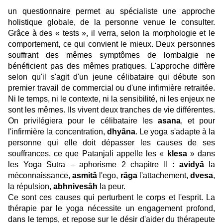
un questionnaire permet au spécialiste une approche
holistique globale, de la personne venue le consulter.
Grâce à des « tests », il verra, selon la morphologie et le
comportement, ce qui convient le mieux. Deux personnes
souffrant des mêmes symptômes de lombalgie ne
bénéficient pas des mêmes pratiques. L'approche diffère
selon qu'il s'agit d'un jeune célibataire qui débute son
premier travail de commercial ou d'une infirmière retraitée.
Ni le temps, ni le contexte, ni la sensibilité, ni les enjeux ne
sont les mêmes. Ils vivent deux tranches de vie différentes.
On privilégiera pour le célibataire les
asana
, et pour
l'infirmière la concentration,
dhyâna
. Le yoga s'adapte à la
personne qui elle doit dépasser les causes de ses
souffrances, ce que Patanjali appelle les «
klesa
» dans
les Yoga Sutra – aphorisme 2 chapitre II :
avidyâ
la
méconnaissance,
asmitâ
l'ego,
râga
l'attachement,
dvesa
,
la répulsion,
abhnivesâh
la peur.
Ce sont ces causes qui perturbent le corps et l'esprit. La
thérapie par le yoga nécessite un engagement profond,
dans le temps, et repose sur le désir d'aider du thérapeute