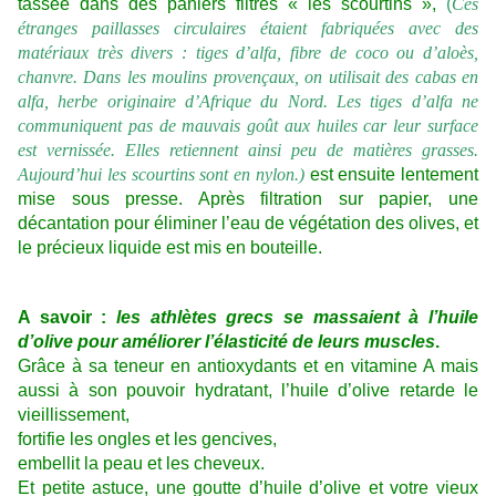
tassée dans des paniers filtres « les scourtins »,
(
Ces
étranges paillasses circulaires étaient fabriquées avec des
matériaux très divers : tiges d’alfa, fibre de coco ou d’aloès,
chanvre. Dans les moulins provençaux, on utilisait des cabas en
alfa, herbe originaire d’Afrique du Nord. Les tiges d’alfa ne
communiquent pas de mauvais goût aux huiles car leur surface
est vernissée. Elles retiennent ainsi peu de matières grasses.
Aujourd’hui les scourtins sont en nylon.)
est ensuite lentement
mise sous presse. Après filtration sur papier, une
décantation pour éliminer l’eau de végétation des olives, et
le précieux liquide est mis en bouteille.
A savoir :
les athlètes grecs se massaient à l’huile
d’olive pour améliorer l’élasticité de leurs muscles
.
Grâce à sa teneur en antioxydants et en vitamine A mais
aussi à son pouvoir hydratant, l’huile d’olive retarde le
vieillissement,
fortifie les ongles et les gencives,
embellit la peau et les cheveux.
Et petite astuce, une goutte d’huile d’olive et votre vieux