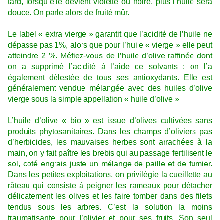
tard, lorsqu’elle devient violette ou noire, plus l’huile sera
douce. On parle alors de fruité mûr.
Le label « extra vierge » garantit que l’acidité de l’huile ne
dépasse pas 1%, alors que pour l’huile « vierge » elle peut
atteindre 2 %. Méfiez-vous de l’huile d’olive raffinée dont
on a supprimé l’acidité à l’aide de solvants : on l’a
également délestée de tous ses antioxydants. Elle est
généralement vendue mélangée avec des huiles d’olive
vierge sous la simple appellation « huile d’olive »
L’huile d’olive « bio » est issue d’olives cultivées sans
produits phytosanitaires. Dans les champs d’oliviers pas
d’herbicides, les mauvaises herbes sont arrachées à la
main, on y fait paître les brebis qui au passage fertilisent le
sol, coté engrais juste un mélange de paille et de fumier.
Dans les petites exploitations, on privilégie la cueillette au
râteau qui consiste à peigner les rameaux pour détacher
délicatement les olives et les faire tomber dans des filets
tendus sous les arbres. C’est la solution la moins
traumatisante pour l’olivier et pour ses fruits. Son seul