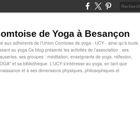
omtoise de Yoga à Besançon
né aux adhérents de l'Union Comtoise de yoga - UCY - ainsi qu'à toute
ssant au yoga.Ce blog présente les activités de l'association : ses
causeries, ses groupes : méditation, enseignants de yoga, réflexion,
OGA" et sa bibliothèque. L'UCY s'intéresse au yoga, en tant que
naissance et à ses dimensions physiques, philosophiques et