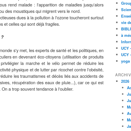
Group
nous rend malade : l'apparition de maladies jusqu'alors
Scien
 ou des moustiques qui migrent vers le nord.
Ensei
ectieuses dues à la pollution à l'ozone toucheront surtout
vie d
 et celles qui sont déjà fragiles.
BIBL
à méd
 ?
Infor
UCY 
 monde s'y met, les experts de santé et les politiques, en
UCY 
culiers en devenant éco-citoyens (utilisation de produits
yoga
, privilégier la marche et le vélo permet de réduire les
ivité physique et de lutter par ricochet contre l'obésité,
ARCHI
réduire les traumatismes et décès liés aux accidents de
2026
ves, récupération des eaux de pluie...), car ce qui est
A
. On a trop souvent tendance à l'oublier.
Ju
Ju
M
Av
M
Ja