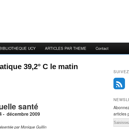
BIBLIOTHEQUE UCY
ARTICLES PAR THEME
Contact
tique 39,2° C le matin
SUIVEZ
NEWSL
uelle santé
Abonnez
 -
décembre 2009
articles 
Email
ésentée par Monique Guillin