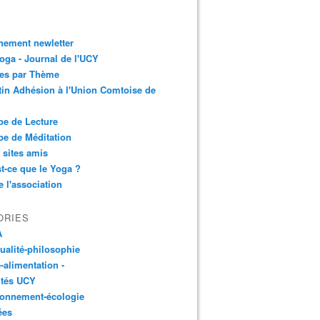
nement newletter
ga - Journal de l'UCY
les par Thème
tin Adhésion à l'Union Comtoise de
e de Lecture
e de Méditation
 sites amis
t-ce que le Yoga ?
e l'association
ORIES
A
tualité-philosophie
-alimentation -
ités UCY
ronnement-écologie
ées