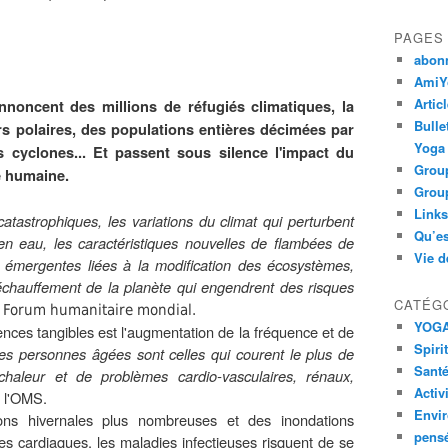
PAGES
abon
AmiYo
Artic
nnoncent des millions de réfugiés climatiques, la
Bulle
s polaires, des populations entières décimées par
Yoga
s cyclones... Et passent sous silence l'impact du
Group
é humaine.
Group
Links
astrophiques, les variations du climat qui perturbent
Qu’es
 en eau, les caractéristiques nouvelles de flambées de
Vie d
s émergentes liées à la modification des écosystèmes,
échauffement de la planète qui engendrent des risques
CATÉG
u Forum humanitaire mondial.
YOG
nces tangibles est l'augmentation de la fréquence et de
Spiri
es personnes âgées sont celles qui courent le plus de
Santé
aleur et de problèmes cardio-vasculaires, rénaux,
Activ
 l'OMS.
Envi
ons hivernales plus nombreuses et des inondations
pens
ses cardiaques, les maladies infectieuses risquent de se