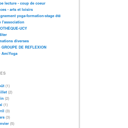
e lecture - coup de coeur
ces - arts et loisirs
gnement yoga-formation-stage été
e l'association
IOTHÈQUE-UCY
iter
mations diverses
- GROUPE DE REFLEXION
- AmiYoga
VES
oût
(1)
illet
(2)
in
(2)
ai
(1)
ril
(3)
ars
(3)
nvier
(5)