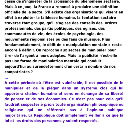
cessé de s'inquiéter de la croissance du phénomène sectaire.
Mais à ce jour, la France a renoncé à produire une définition
officielle de la secte. S'il existe des organisations qui visent en
effet à exploiter la faiblesse humaine, la tentation sectaire
traverse tout groupe, qu'il s'agisse des conseils des ordres
professionnels, des partis politiques, des églises, des
communautés de vie, des écoles de psychologie, des
mouvements régionalistes ou des fans de musique. Plus
fondamentalement, le délit de « manipulation mentale » reste
encore à définir. On reproche aux sectes de manipuler pour
tirer de l'argent à leurs adeptes. Mais la publicité n'est-elle
pas une forme de manipulation mentale qui conduit
aujourd'hui au surendettement d'un certain nombre de nos
compatriotes ?
...
A cette période où l'être est vulnérable, il est possible de le
manipuler et de le piéger dans un système clos qui lui
apportera chaleur humaine et sens en échange de sa liberté
de penser et de ses économies. Ce n'est pas pour cela qu'il
faudrait suspecter
à priori
toute organisation philosophique ou
religieuse qui ne référerait pas à l'opinion publique
majoritaire. La République doit simplement veiller à ce que la
loi et les droits des personnes y soient respectés.