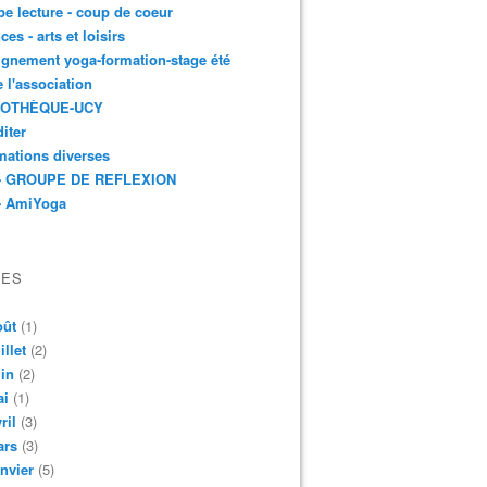
e lecture - coup de coeur
ces - arts et loisirs
gnement yoga-formation-stage été
e l'association
IOTHÈQUE-UCY
iter
mations diverses
- GROUPE DE REFLEXION
- AmiYoga
VES
oût
(1)
illet
(2)
in
(2)
ai
(1)
ril
(3)
ars
(3)
nvier
(5)