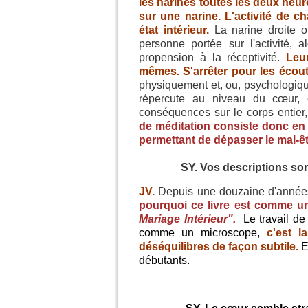
les narines toutes les deux heures
sur une narine. L'activité de c
état intérieur.
La narine droite ou
personne portée sur l'activité,
propension à la réceptivité.
Leu
mêmes. S'arrêter pour les écout
physiquement et, ou, psychologiqu
répercute au niveau du cœur, 
conséquences sur le corps entier,
de méditation consiste donc en 
permettant de dépasser le mal-êt
SY. Vos descriptions son
JV.
Depuis une douzaine d'anné
pourquoi ce livre est comme u
Mariage Intérieur".
Le travail d
comme un microscope,
c'est la
déséquilibres de façon subtile.
E
débutants.