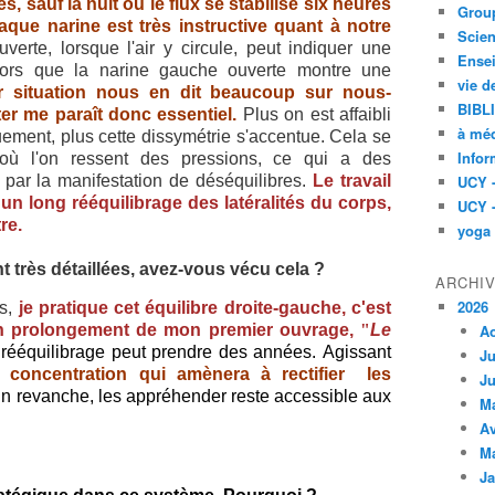
, sauf la nuit où le flux se stabilise six heures
Group
haque narine est très instructive quant à notre
Scien
verte, lorsque l'air y circule, peut indiquer une
Ensei
 alors que la narine gauche ouverte montre une
vie d
r situation nous en dit beaucoup sur nous-
BIBL
er me paraît donc essentiel.
Plus on est affaibli
à méd
ement, plus cette dissymétrie s'accentue. Cela se
Infor
où l'on ressent des pressions, ce qui a des
 par la manifestation de déséquilibres.
Le travail
UCY 
un long rééquilibrage des latéralités du corps,
UCY 
re.
yoga
t très détaillées, avez-vous vécu cela ?
ARCHI
2026
es,
je pratique cet équilibre droite-gauche, c'est
n prolongement de mon premier ouvrage,
"
Le
A
e rééquilibrage peut prendre des années.
Agissant
Ju
 concentration qui amènera à rectifier les
Ju
n revanche, les appréhender reste accessible aux
M
Av
M
Ja