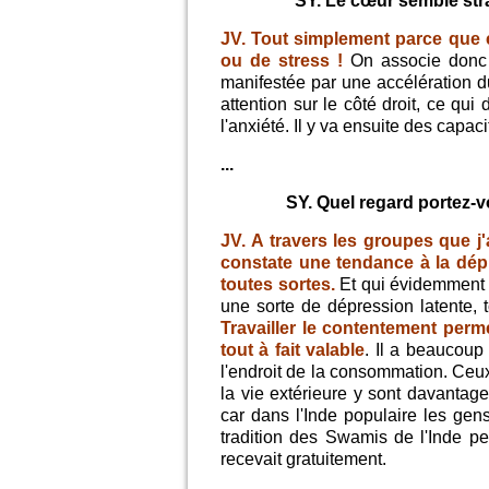
SY. Le cœur semble str
JV. Tout simplement parce que c
ou de stress !
On associe donc 
manifestée par une accélération d
attention sur le côté droit, ce qui
l'anxiété. Il y va ensuite des capa
...
SY. Quel regard portez-v
JV. A travers les groupes que j
constate une tendance à la dép
toutes sortes.
Et qui évidemment n
une sorte de dépression latente, t
Travailler le contentement perm
tout à fait valable
. Il a beaucoup
l'endroit de la consommation. Ceux
la vie extérieure y sont davantage 
car dans l'Inde populaire les gen
tradition des Swamis de l'Inde 
recevait gratuitement.