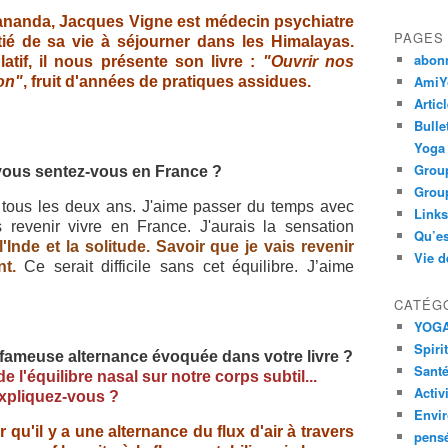
ananda, Jacques Vigne est médecin psychiatre
PAGES
ié de sa vie à séjourner dans les Himalayas.
abon
tif, il nous présente son livre :
"Ouvrir nos
AmiYo
on"
, fruit d'années de pratiques assidues.
Artic
Bulle
Yoga
Group
ous sentez-vous en France ?
Group
tous les deux ans. J'aime passer du temps avec
Links
 revenir vivre en France. J'aurais la sensation
Qu’es
l'Inde et la solitude. Savoir que je vais revenir
Vie d
t.
Ce serait difficile sans cet équilibre. J’aime
CATÉG
YOG
Spiri
a fameuse alternance évoquée dans votre livre ?
Santé
 l'équilibre nasal sur notre corps subtil...
Activ
xpliquez-vous ?
Envi
ir qu'il y a une alternance du flux d'air à travers
pens