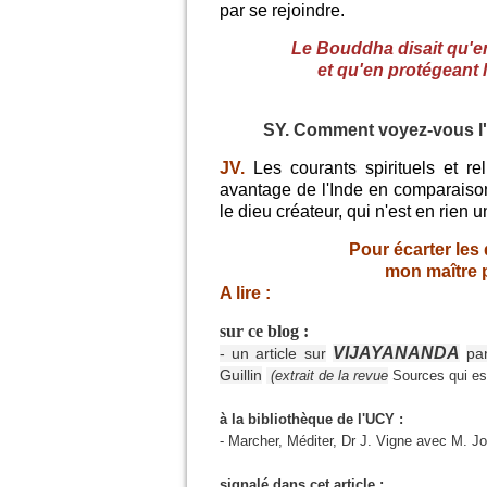
par se rejoindre.
Le Bouddha disait qu'en
et qu'en protégeant 
SY. Comment voyez-vous l'a
JV.
Les
courants spirituels et r
avantage de l'Inde en comparaiso
le dieu créateur, qui n'est en rien 
Pour écarter les
mon maître p
A lire :
sur ce blog :
VIJAYANANDA
- un article sur
pa
Guillin
(extrait de la revue
Sources qui est
à la bibliothèque de l'UCY :
- Marcher, Méditer, Dr J. Vigne avec M. Jo
signalé dans cet article :