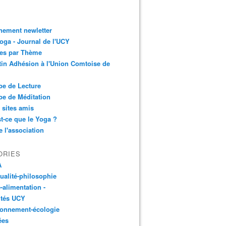
nement newletter
ga - Journal de l'UCY
les par Thème
tin Adhésion à l'Union Comtoise de
e de Lecture
e de Méditation
 sites amis
t-ce que le Yoga ?
e l'association
ORIES
A
tualité-philosophie
-alimentation -
ités UCY
ronnement-écologie
ées