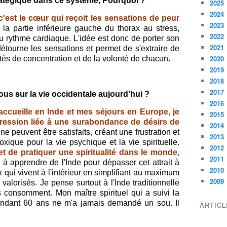
atégique dans ce système, Pourquoi ?
2025
2024
'est le cœur qui reçoit les sensations de peur
2023
la partie inférieure gauche du thorax au stress,
2022
u rythme cardiaque. L'idée est donc de porter son
2021
 détourne les sensations et permet de s'extraire de
2020
cités de concentration et de la volonté de chacun.
2019
2018
2017
ous sur la vie occidentale aujourd'hui ?
2016
'accueille en Inde et mes séjours en Europe, je
2015
ression liée à une surabondance de désirs de
2014
e peuvent être satisfaits, créant une frustration et
2013
oxique pour la vie psychique et la vie spirituelle.
2012
et de pratiquer une spiritualité dans le monde,
2011
 à apprendre de l'Inde pour dépasser cet attrait à
2010
 qui vivent à l'intérieur en simplifiant au maximum
2009
valorisés. Je pense surtout à l'Inde traditionnelle
s consomment. Mon maître spirituel qui a suivi la
pendant 60 ans ne m'a jamais demandé un sou. Il
ARTIC