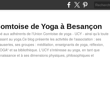
omtoise de Yoga à Besançon
né aux adhérents de l'Union Comtoise de yoga - UCY - ainsi qu'à toute
ssant au yoga.Ce blog présente les activités de l'association : ses
causeries, ses groupes : méditation, enseignants de yoga, réflexion,
OGA" et sa bibliothèque. L'UCY s'intéresse au yoga, en tant que
naissance et à ses dimensions physiques, philosophiques et