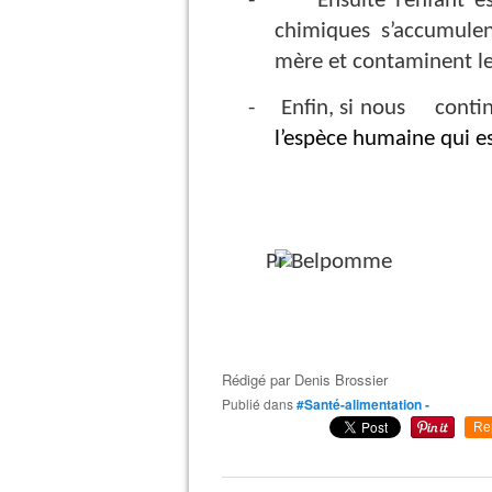
-
Ensuite l’enfant 
chimiques s’accumulen
mère et contaminent le 
-
Enfin, si nous cont
l’espèce humaine qui es
Rédigé par
Denis Brossier
Publié dans
#Santé-alimentation -
Re