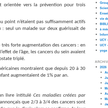
Group
st orientée vers la prévention pour trois
Scien
Ensei
vie d
u point n’étaient pas suffisamment actifs
BIBL
u : seul un malade sur deux guérissait de
à méd
Infor
UCY 
 très forte augmentation des cancers : en
UCY 
yoga
effet de l’âge, les cancers du sein avaient
state triplé.
ARCHI
2026
méricaines montraient que depuis 20 à 30
A
enfant augmentaient de 1% par an.
Ju
Ju
M
Av
un livre intitulé
Ces maladies créées par
M
’annonçais que 2/3 à 3/4 des cancers sont
Ja