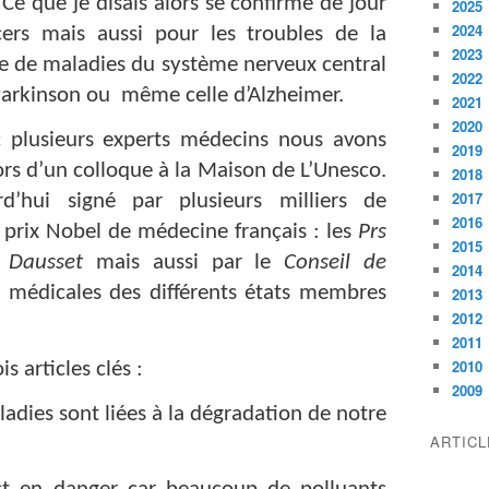
Ce que je disais alors se confirme de jour
2025
2024
ers mais aussi pour les troubles de la
2023
e de maladies du système nerveux central
2022
arkinson ou
même celle d’Alzheimer.
2021
2020
c plusieurs experts médecins nous avons
2019
rs d’un colloque à la Maison de L’Unesco.
2018
2017
d’hui signé par plusieurs milliers de
2016
s prix Nobel de médecine français : les
Prs
2015
 Dausset
mais aussi par le
Conseil de
2014
 médicales des différents états membres
2013
2012
.
2011
2010
 articles clés :
2009
dies sont liées à la dégradation de notre
ARTIC