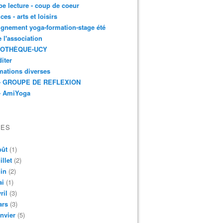
e lecture - coup de coeur
ces - arts et loisirs
gnement yoga-formation-stage été
e l'association
IOTHÈQUE-UCY
iter
mations diverses
- GROUPE DE REFLEXION
- AmiYoga
VES
oût
(1)
illet
(2)
in
(2)
ai
(1)
ril
(3)
ars
(3)
nvier
(5)