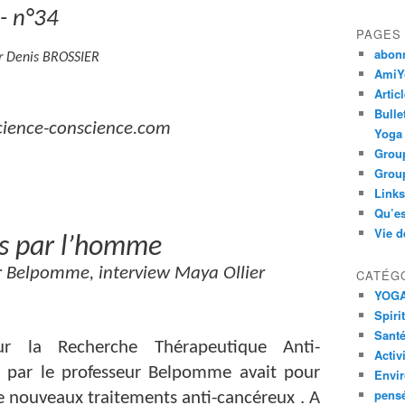
- n°34
PAGES
abon
 Denis BROSSIER
AmiYo
Artic
Bulle
cience-conscience.com
Yoga
Group
Group
Links
Qu’es
Vie d
es par l’homme
omme, interview Maya Ollier
CATÉG
YOG
Spiri
Santé
ur la Recherche Thérapeutique Anti-
Activ
 par le professeur Belpomme avait pour
Envi
pens
de nouveaux traitements anti-cancéreux . A