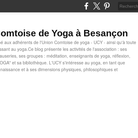
omtoise de Yoga à Besançon
né aux adhérents de l'Union Comtoise de yoga - UCY - ainsi qu'à toute
ssant au yoga.Ce blog présente les activités de l'association : ses
causeries, ses groupes : méditation, enseignants de yoga, réflexion,
OGA" et sa bibliothèque. L'UCY s'intéresse au yoga, en tant que
naissance et à ses dimensions physiques, philosophiques et