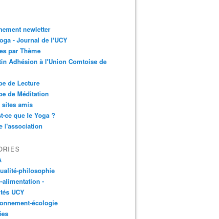
nement newletter
ga - Journal de l'UCY
les par Thème
tin Adhésion à l'Union Comtoise de
e de Lecture
e de Méditation
 sites amis
t-ce que le Yoga ?
e l'association
ORIES
A
tualité-philosophie
-alimentation -
ités UCY
ronnement-écologie
ées