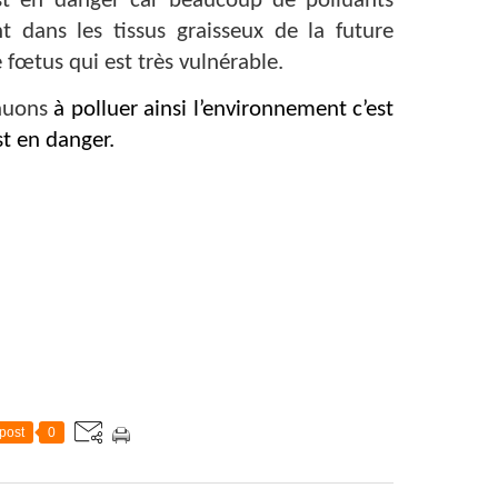
est en danger car beaucoup de polluants
t dans les tissus graisseux de la future
fœtus qui est très vulnérable.
inuons
à polluer ainsi l’environnement c’est
t en danger.
post
0