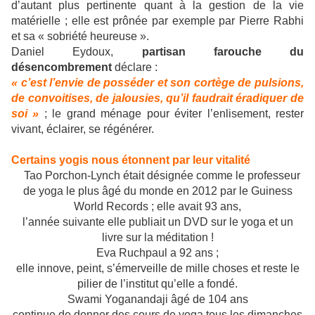
d’autant plus pertinente quant à la gestion de la vie
matérielle ; elle est prônée par exemple par Pierre Rabhi
et sa « sobriété heureuse ».
Daniel Eydoux,
partisan farouche du
désencombrement
déclare :
« c’est l’envie de posséder et son cortège de pulsions,
de convoitises, de jalousies, qu’il faudrait éradiquer de
soi »
; le grand ménage pour éviter l’enlisement, rester
vivant, éclairer, se régénérer.
Certains yogis nous étonnent par leur vitalité
Tao Porchon-Lynch était désignée comme le professeur
de yoga le plus âgé du monde en 2012 par le Guiness
World Records ; elle avait 93 ans,
l’année suivante elle publiait un DVD sur le yoga et un
livre sur la méditation !
Eva Ruchpaul a 92 ans ;
elle innove, peint, s’émerveille de mille choses et reste le
pilier de l’institut qu’elle a fondé.
Swami Yoganandaji âgé de 104 ans
continue de donner des cours de yoga tous les dimanches