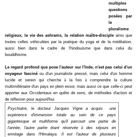
multiples
questions
posées par
le
pluralisme
religieux
,
la vie des ashrams, la relation maître-
disciple
ainsi que
toutes celles véhiculées par la pratique du yoga et de la méditation
,
aussi bien dans le cadre de l'hindouisme que dans celui du
bouddhisme.
Le regard profond que pose l'auteur sur l'Inde, n'est pas celui d'un
voyageur fasciné
ou d'un journaliste pressé, mais celui d'un homme
à
à
lucide et serein qui cherche
la fois
comprendre la culture
multimillénaire d'un pays en plein essor, mais aussi ce que celle-ci peut
apporter aux Occidentaux en quête de sens, de méthodes d
'
action et
de réflexion pour aujourd'hui.
Psychiatre, le docteur Jacques Vigne a acquis une
expérience d'immersion totale au sein de ce pays
gigantesque et multiforme qu'il parcourt une partie de
à
l
'
année, l
'
autre partie étant réservée
des séjours en
ermitage dans l'Himalaya. Il est l'auteur de plusieurs