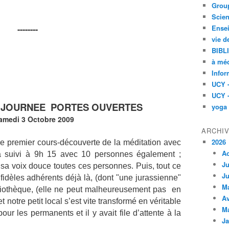
Group
Scien
--------
Ensei
vie d
BIBL
à méd
Infor
UCY 
UCY 
a JOURNEE
PORTES OUVERTES
yoga
amedi 3 Octobre 2009
ARCHI
2026
le premier cours-découverte de la méditation avec
A
a suivi à 9h 15 avec 10 personnes également ;
Ju
a voix douce toutes ces personnes. Puis, tout ce
Ju
 fidèles adhérents déjà là, (dont "une jurassienne"
M
bliothèque, (elle ne peut malheureusement pas
en
Av
t notre petit local s’est vite transformé en véritable
M
ur les permanents et il y avait file d’attente à la
Ja