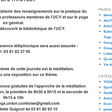
PAGES
obtenir des renseignements sur la pratique du
abon
 professeurs membres de l'UCY et sur le yoga
AmiYo
en général.
Artic
découvrir la bibliothèque de l'UCY.
Bulle
Yoga
Group
anence téléphonique sera aussi assurée :
Group
el :03 81 82 37 45
Links
Qu’es
Vie d
thème de cette journée est la méditation.
z une exposition sur ce thème.
CATÉG
YOG
ces gratuites de l'approche de la méditation
Spiri
on, la première de 8h30 à 9h15 et la seconde de
Santé
9h15 à 10h
Activ
 yoga.union.comtoise@gmail.com
Envi
ette Guignot tel 03 81 80 93 10
pens