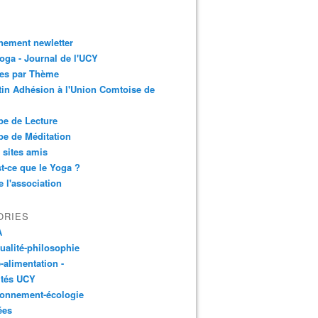
nement newletter
ga - Journal de l'UCY
les par Thème
tin Adhésion à l'Union Comtoise de
e de Lecture
e de Méditation
 sites amis
t-ce que le Yoga ?
e l'association
ORIES
A
tualité-philosophie
-alimentation -
ités UCY
ronnement-écologie
ées