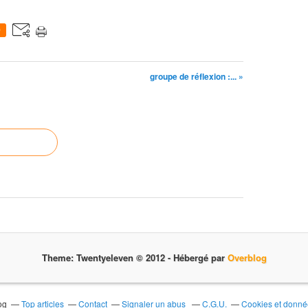
0
groupe de réflexion :... »
Theme: Twentyeleven © 2012 -
Hébergé par
Overblog
og
Top articles
Contact
Signaler un abus
C.G.U.
Cookies et donné