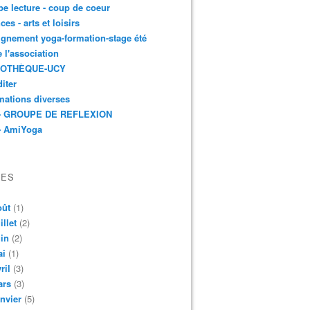
e lecture - coup de coeur
ces - arts et loisirs
gnement yoga-formation-stage été
e l'association
IOTHÈQUE-UCY
iter
mations diverses
- GROUPE DE REFLEXION
- AmiYoga
VES
oût
(1)
illet
(2)
in
(2)
ai
(1)
ril
(3)
ars
(3)
nvier
(5)