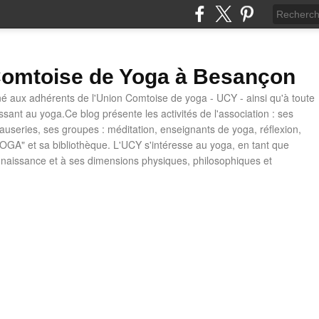
omtoise de Yoga à Besançon
né aux adhérents de l'Union Comtoise de yoga - UCY - ainsi qu'à toute
ssant au yoga.Ce blog présente les activités de l'association : ses
causeries, ses groupes : méditation, enseignants de yoga, réflexion,
OGA" et sa bibliothèque. L'UCY s'intéresse au yoga, en tant que
naissance et à ses dimensions physiques, philosophiques et