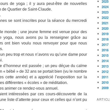
2025
ours de yoga ; il y aura peut-être de nouvelles
2024
n de Quartier de Saint-Claude.
2023
.
2022
nnes se sont inscrites pour la séance du mercredi
2021
2020
t le monde ; une jeune femme est venue pour des
2019
e yoga, nous avons pu la renseigner grâce au
2018
urs ont bien voulu nous renvoyer pour que nous
2017
s.
2016
ait un peu trop et nous n’avons vu qu’une dame pour
2015
i.
2014
te d’honneur est passée ; un peu déçue du calme
2013
on « bébé » de 32 ans se portait bien (vu le nombre
2012
2011
ues cette année) et a apprécié l’exposition sur la
2010
des différentes « écoles » de méditation.
2009
ues animer ce rendez-vous annuel.
ent intéressées par ces cours-découverte de la
ARTIC
une liste d’attente pour ceux et celles qui n’ont pu