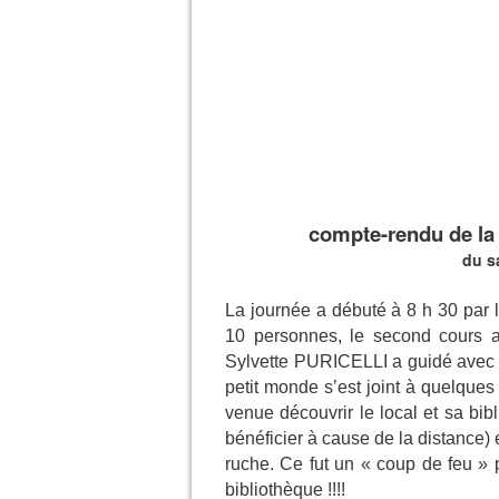
compte-rendu de l
du
s
La journée a débuté à 8 h 30 par 
10 personnes, le second cours 
Sylvette PURICELLI a guidé avec s
petit monde s’est joint à quelques
venue découvrir le local et sa bi
bénéficier à cause de la distance) e
ruche. Ce fut un « coup de feu » po
bibliothèque !!!!