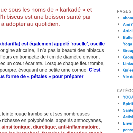
ique sous les noms de « karkadé » et
PAGES
 d’hibiscus est une boisson santé par
abon
 à adopter au quotidien.
AmiYo
Artic
Bulle
Yoga
bdariffa) est également appelé ‘roselle’, oseille
Group
origine africaine, il n’a pas la beauté des hibiscus
Group
 fleurs en trompette de / cm de diamètre environ,
Links
vec un cœur écarlate. Lorsque chaque fleur tombe,
Qu’es
e pourpre, évoquant une petite urne cornue.
C’est
Vie d
ous forme de « pétales » pour préparer
CATÉG
YOG
Spiri
Santé
 sa teinte rouge framboise et ses nombreuses
Activ
e richesse en polyphénols, appelés anthocyanes,
Envi
t ainsi tonique, diurétique, anti-inflammatoire,
pens