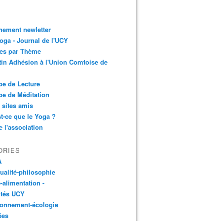
nement newletter
ga - Journal de l'UCY
les par Thème
tin Adhésion à l'Union Comtoise de
e de Lecture
e de Méditation
 sites amis
t-ce que le Yoga ?
e l'association
ORIES
A
tualité-philosophie
-alimentation -
ités UCY
ronnement-écologie
ées