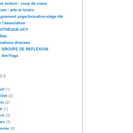
e lecture - coup de coeur
ces - arts et loisirs
gnement yoga-formation-stage été
e l'association
IOTHÈQUE-UCY
iter
mations diverses
- GROUPE DE REFLEXION
- AmiYoga
VES
oût
(1)
illet
(2)
in
(2)
ai
(1)
ril
(3)
ars
(3)
nvier
(5)