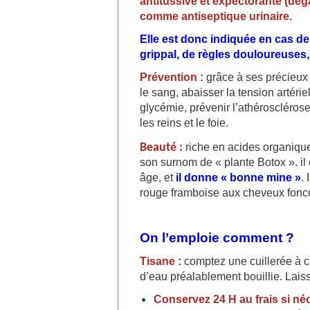
antitussive et expectorante (déga
comme antiseptique urinaire.
Elle est donc indiquée en cas de 
grippal, de règles douloureuses, 
Prévention :
grâce à ses précieux 
le sang, abaisser la tension artériel
glycémie, prévenir l’athérosclérose
les reins et le foie.
Beauté :
riche en acides organiqu
son surnom de « plante Botox ». il e
âge, et
il donne « bonne mine »
. 
rouge framboise aux cheveux fonc
On l’emploie comment ?
Tisane :
comptez une cuillerée à c
d’eau préalablement bouillie. Laiss
Conservez 24 H au frais si né