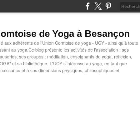
omtoise de Yoga à Besançon
né aux adhérents de l'Union Comtoise de yoga - UCY - ainsi qu'à toute
ssant au yoga.Ce blog présente les activités de l'association : ses
causeries, ses groupes : méditation, enseignants de yoga, réflexion,
OGA" et sa bibliothèque. L'UCY s'intéresse au yoga, en tant que
naissance et à ses dimensions physiques, philosophiques et