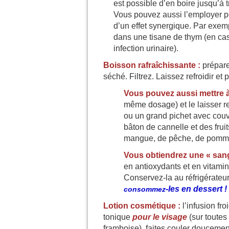
est possible d’en boire jusqu’à t
Vous pouvez aussi l’employer pou
d’un effet synergique. Par exemp
dans une tisane de thym (en ca
infection urinaire).
Boisson rafraîchissante :
prépare
séché. Filtrez. Laissez refroidir et 
Vous pouvez aussi mettre à 
même dosage) et le laisser re
ou un grand pichet avec couve
bâton de cannelle et des frui
mangue, de pêche, de pomme 
Vous obtiendrez une « sang
en antioxydants et en vitamin
Conservez-la au réfrigérate
-les en dessert !
consommez
Lotion cosmétique :
l’infusion fro
tonique
pour le visage
(sur toutes
framboise), faites couler doucemen