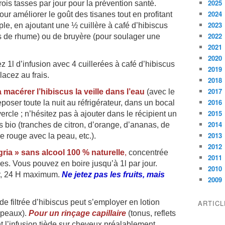
2025
rois tasses par jour pour la prévention santé.
2024
r améliorer le goût des tisanes tout en profitant
2023
le, en ajoutant une ½ cuillère à café d’hibiscus
2022
s de rhume) ou de bruyère (pour soulager une
2021
2020
z 1l d’infusion avec 4 cuillerées à café d’hibiscus
2019
placez au frais.
2018
2017
macérer l’hibiscus la veille dans l’eau
(avec le
2016
poser toute la nuit au réfrigérateur, dans un bocal
2015
rcle ; n’hésitez pas à ajouter dans le récipient un
2014
ts bio (tranches de citron, d’orange, d’ananas, de
2013
rouge avec la peau, etc.).
2012
ria » sans alcool 100 % naturelle
,
concentrée
2011
es. Vous pouvez en boire jusqu’à 1l par jour.
2010
ur, 24 H maximum.
Ne jetez pas les fruits, mais
2009
ide filtrée d’hibiscus peut s’employer en lotion
ARTIC
 peaux).
Pour un rinçage capillaire
(tonus, reflets
t l’infusion tiède sur cheveux préalablement