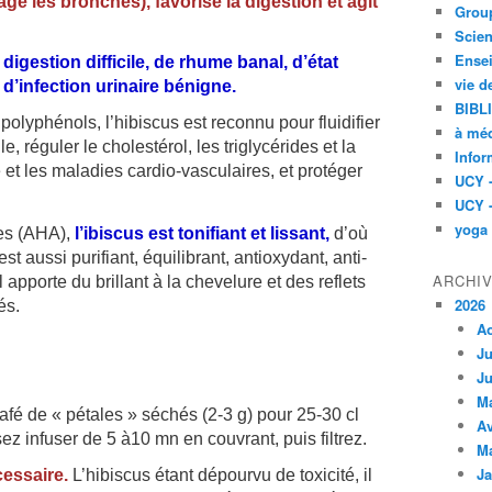
ge les bronches), favorise la digestion et agit
Group
Scien
Ensei
digestion difficile, de rhume banal, d’état
vie d
d’infection urinaire bénigne.
BIBL
polyphénols, l’hibiscus est reconnu pour fluidifier
à méd
le, réguler le cholestérol, les triglycérides et la
Infor
 et les maladies cardio-vasculaires, et protéger
UCY 
UCY 
yoga
es (AHA),
l’ibiscus est tonifiant et lissant,
d’où
st aussi purifiant, équilibrant, antioxydant, anti-
ARCHI
Il apporte du brillant à la chevelure et des reflets
2026
és.
A
Ju
Ju
M
afé de « pétales » séchés (2-3 g) pour 25-30 cl
Av
ez infuser de 5 à10 mn en couvrant, puis filtrez.
M
Ja
cessaire.
L’hibiscus étant dépourvu de toxicité, il