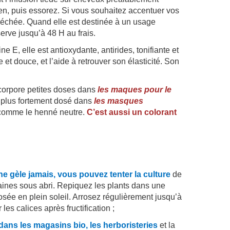
ien, puis essorez. Si vous souhaitez accentuer vos
 séchée. Quand elle est destinée à un usage
erve jusqu’à 48 H au frais.
ne E, elle est antioxydante, antirides, tonifiante et
e et douce, et l’aide à retrouver son élasticité. Son
ncorpore petites doses dans
les maques pour le
 plus fortement dosé dans
les masques
 comme le henné neutre.
C’est aussi un colorant
ne gèle jamais, vous pouvez tenter la culture
de
aines sous abri. Repiquez les plants dans une
osée en plein soleil. Arrosez régulièrement jusqu’à
les calices après fructification ;
dans les magasins bio, les herboristeries
et la