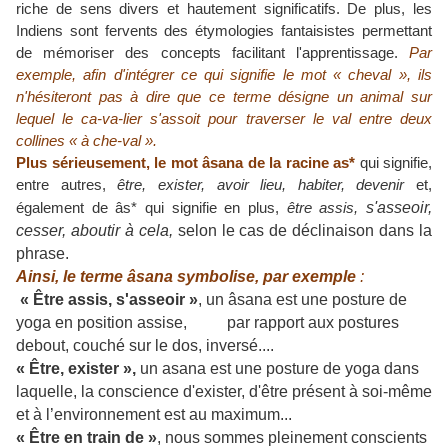
riche de sens divers et hautement significatifs.
De plus, les
Indiens sont fervents des étymologies fantaisistes permettant
de mémoriser des concepts facilitant l'apprentissage.
Par
exemple, afin d'intégrer ce qui signifie le mot « cheval », ils
n'hésiteront pas à dire que ce terme désigne un animal sur
lequel le ca-va-lier s'assoit pour traverser le val entre deux
collines « à che-val ».
Plus sérieusement, le mot âsana de la racine as*
qui signifie,
entre autres,
être, exister, avoir lieu, habiter, devenir
et,
s'asseoir,
également de âs* qui signifie en plus,
être assis,
cesser,
aboutir à cela,
selon le cas de déclinaison dans la
phrase.
Ainsi, le terme âsana symbolise, par exemple
:
« Être assis, s'asseoir »
, un âsana est une posture de
yoga en position assise, par rapport aux postures
debout, couché sur le dos, inversé....
« Être, exister »,
un asana est une posture de yoga dans
laquelle, la conscience d'exister, d'être présent à soi-même
et à l’environnement est au maximum...
« Être en train de »
, nous sommes pleinement conscients