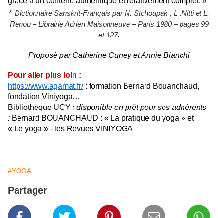
grâce à un contenu authentique et relativement complet. »
*
Dictionnaire Sanskrit-Français par N. Stchoupak , L .Nitti et L.
Renou – Librairie Adrien Maisonneuve – Paris 1980 – pages 99
et 127.
Proposé par Catherine Cuney
et Annie Bianchi
Pour aller plus loin :
https://www.agamat.fr/
: formation Bernard Bouanchaud,
fondation Viniyoga…
Bibliothèque UCY
: disponible en prêt pour ses adhérents
:
Bernard BOUANCHAUD : « La pratique du yoga » et
« Le yoga » - les
Revues VINIYOGA
#YOGA
Partager