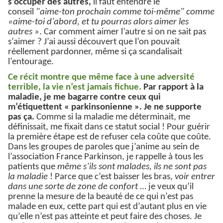
s’occuper des autres,
il faut entendre le
conseil
"aime-ton prochain comme toi-même" comme
«aime-toi d’abord, et tu pourras alors aimer les
autres »
. Car comment aimer l’autre si on ne sait pas
s’aimer ? J’ai aussi découvert que l’on pouvait
réellement pardonner, même si ça scandalisait
l’entourage.
Ce récit montre que même face à une adversité
terrible, la vie n’est jamais fichue.
Par rapport à la
maladie, je me bagarre contre ceux qui
m’étiquettent « parkinsonienne ». Je ne supporte
pas ça.
Comme si la maladie me déterminait, me
définissait, me fixait dans ce statut social ! Pour guérir
la première étape est de refuser cela coûte que coûte.
Dans les groupes de paroles que j’anime au sein de
l’association France Parkinson, je rappelle à tous les
patients que
même s’ils sont malades, ils ne sont pas
la maladie
! Parce que c’est baisser les bras,
voir entrer
dans une sorte de zone de confort
… je veux qu’il
prenne la mesure de la beauté de ce qui n’est pas
malade en eux, cette part qui est d’autant plus en vie
qu’elle n’est pas atteinte et peut faire des choses. Je