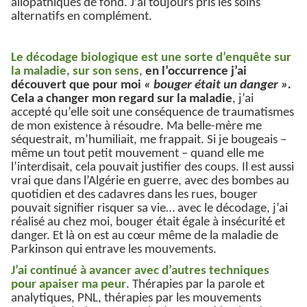
allopathiques de fond. J’ai toujours pris les soins
alternatifs en complément.
Le décodage biologique est une sorte d’enquête sur
la maladie, sur son sens
,
en l’occurrence j’ai
découvert que pour moi
« bouger était un danger ».
Cela a changer mon regard sur la maladie
, j’ai
accepté qu’elle soit une conséquence de traumatismes
de mon existence à résoudre. Ma belle-mère me
séquestrait, m’humiliait, me frappait. Si je bougeais –
même un tout petit mouvement – quand elle me
l’interdisait, cela pouvait justifier des coups. Il est aussi
vrai que dans l’Algérie en guerre, avec des bombes au
quotidien et des cadavres dans les rues, bouger
pouvait signifier risquer sa vie… avec le décodage, j’ai
réalisé au chez moi, bouger était égale à insécurité et
danger. Et là on est au cœur même de la maladie de
Parkinson qui entrave les mouvements.
J’ai continué à avancer avec d’autres techniques
pour apaiser ma peur
. Thérapies par la parole et
analytiques, PNL, thérapies par les mouvements